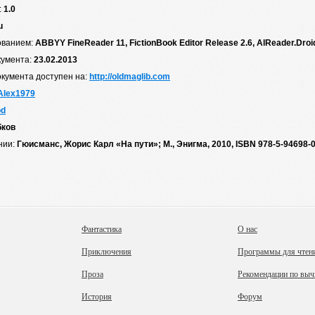
:
1.0
u
ованием:
ABBYY FineReader 11, FictionBook Editor Release 2.6, AlReader.Droi
кумента:
23.02.2013
окумента доступен на:
http://oldmaglib.com
Alex1979
od
бков
нии:
Гюисманс, Жорис Карл «На пути»; М., Энигма, 2010, ISBN 978-5-94698-
Фантастика
О нас
Приключения
Программы для чтен
Проза
Рекомендации по выч
История
Форум