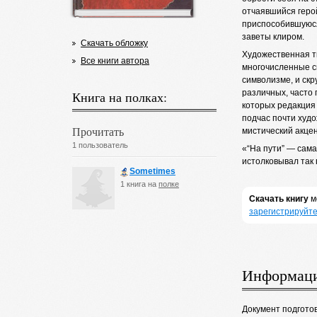
отчаявшийся герой
приспособившуюся
заветы клиром.
Скачать обложку
Художественная т
Все книги автора
многочисленные с
символизме, и ск
различных, часто
Книга на полках:
которых редакция
подчас почти худ
Прочитать
мистический акце
1 пользователь
«“На пути” — сама
истолковывал так
Sometimes
1 книга на
полке
Скачать книгу
м
зарегистрируйте
Информаци
Документ подгото