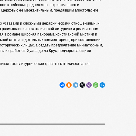
ное к небесам средневековое христианство и
 Церковь с ее меркантильным, предавшим апостольские
 их уставами и сложными иерархическими отношениями, и
и размышления о католической литургике и религиозном
ая в романе широкая панорама христианской мистики и
ьной статьи и детальных комментариев, при составлении
исторических лицах, а отдать предпочтение миниатюрным,
ы из работ св. Хуана де ла Крус, подчеркивающими
кал так в литургические красоты католичества, не