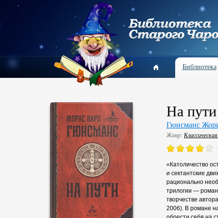
Библиотека
На пути
Гюисманс Жор
Жанр:
Классическая
«Католичество ос
и сектантские дви
рационально необ
трилогии — романе
творчестве автора
2006). В романе 
обрести себя на с