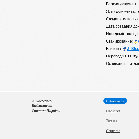
Версия документа
Язык документа:
r
Создан с использ
Дата создания до
Исходный текст д
Сканирование:
Вычитка:
J_Blo
Перевод:
Н. Н. Зу
Основано на изда
© 2002-2026
Библиотека
Библиотека
Старого Чародея
Новинки
Топ 100
Сериалы