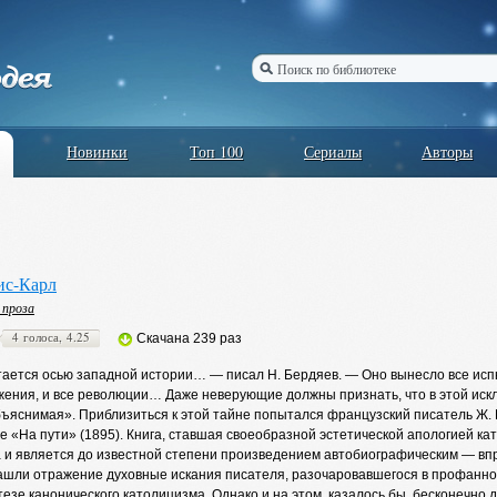
Новинки
Топ 100
Сериалы
Авторы
ис-Карл
 проза
4 голоса, 4.25
Скачана 239 раз
тается осью западной истории… — писал Н. Бердяев. — Оно вынесло все исп
жения, и все революции… Даже неверующие должны признать, что в этой искл
ъяснимая». Приблизиться к этой тайне попытался французский писатель Ж. К
 «На пути» (1895). Книга, ставшая своеобразной эстетической апологией ка
 и является до известной степени произведением автобиографическим — впро
нашли отражение духовные искания писателя, разочаровавшегося в профанном
тезе канонического католицизма. Однако и на этом, казалось бы, бесконечно 