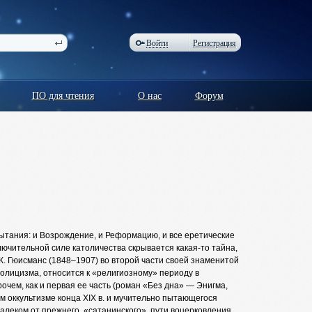
Войти
Регистрация
ПО для чтения
О нас
Форум
ытания: и Возрождение, и Реформацию, и все еретические
ючительной силе католичества скрывается какая-то тайна,
. Гюисманс (1848–1907) во второй части своей знаменитой
толицизма, относится к «религиозному» периоду в
чем, как и первая ее часть (роман «Без дна» — Энигма,
 оккультизме конца XIX в. и мучительно пытающегося
далеком от прежнего, «сатанинского», пути воцерковления