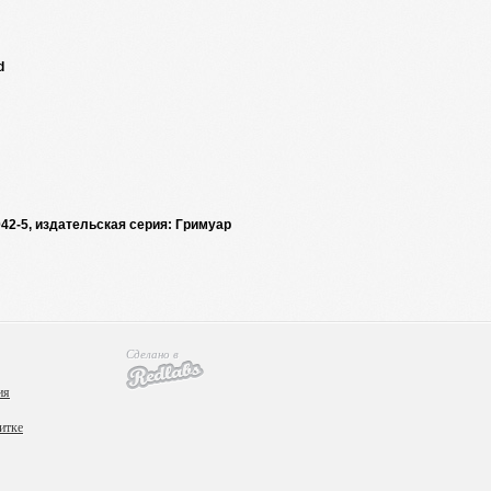
d
042-5, издательская серия: Гримуар
Сделано в
ия
итке