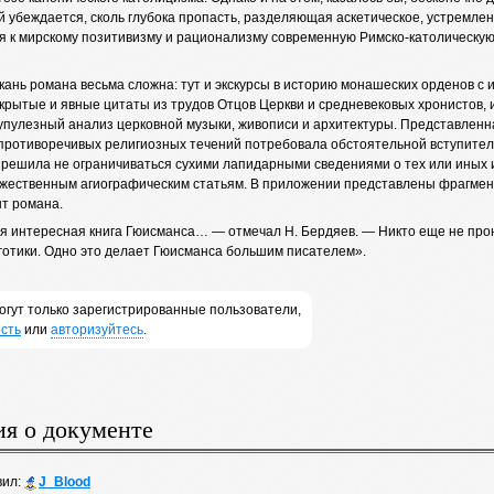
 убеждается, сколь глубока пропасть, разделяющая аскетическое, устремлен
 к мирскому позитивизму и рационализму современную Римско-католическую
кань романа весьма сложна: тут и экскурсы в историю монашеских орденов с
крытые и явные цитаты из трудов Отцов Церкви и средневековых хронистов, 
рупулезный анализ церковной музыки, живописи и архитектуры. Представленн
 противоречивых религиозных течений потребовала обстоятельной вступител
 решила не ограничиваться сухими лапидарными сведениями о тех или иных 
ожественным агиографическим статьям. В приложении представлены фрагмент
нт романа.
я интересная книга Гюисманса… — отмечал Н. Бердяев. — Никто еще не прони
 готики. Одно это делает Гюисманса большим писателем».
огут только зарегистрированные пользователи,
сть
или
авторизуйтесь
.
я о документе
вил:
J_Blood