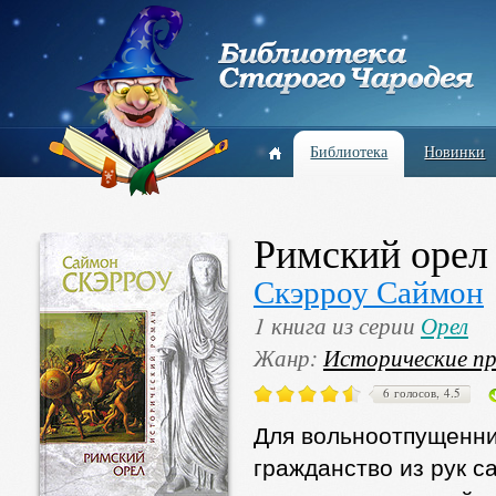
Библиотека
Новинки
Римский орел
Скэрроу Саймон
1 книга из серии
Орел
Жанр:
Исторические п
6 голосов, 4.5
Для вольноотпущенни
гражданство из рук с