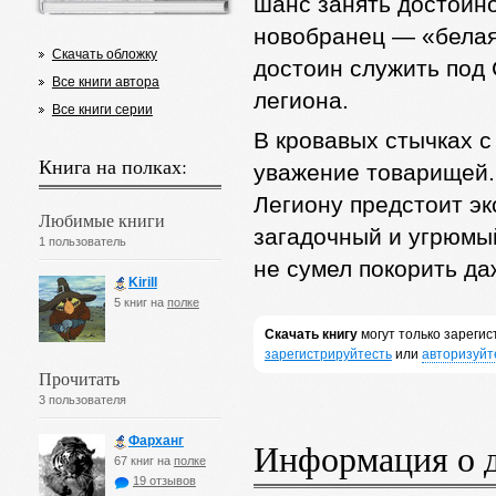
шанс занять достойно
новобранец — «белая 
Скачать обложку
достоин служить под
Все книги автора
легиона.
Все книги серии
В кровавых стычках 
Книга на полках:
уважение товарищей.
Легиону предстоит эк
Любимые книги
загадочный и угрюмы
1 пользователь
не сумел покорить д
Kirill
5 книг на
полке
Скачать книгу
могут только зареги
зарегистрируйтесть
или
авторизуйт
Прочитать
3 пользователя
Фарханг
Информация о 
67 книг на
полке
19 отзывов