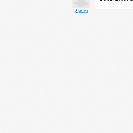
читун