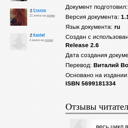
Документ подготовил
Стелла
Версия документа:
1.
21 книга на
полке
Язык документа:
ru
Kashaf
Создан с использова
4 книги на
полке
Release 2.6
Дата создания докум
Перевод:
Виталий В
Основано на издании
ISBN 5699181334
Отзывы читате
весь цикл 