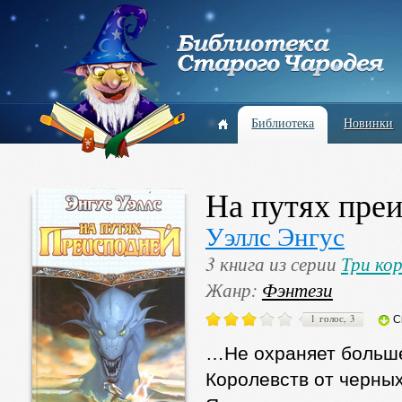
Библиотека
Новинки
На путях пре
Уэллс Энгус
3 книга из серии
Три ко
Жанр:
Фэнтези
1 голос, 3
С
…Не охраняет больше
Королевств от черны