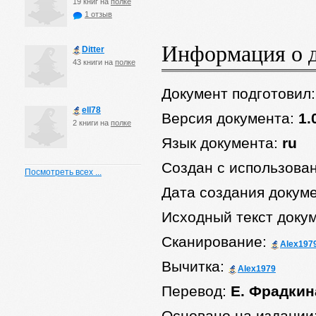
19 книг на
полке
1 отзыв
Информация о 
Ditter
43 книги на
полке
Документ подготовил
ell78
Версия документа:
1.
2 книги на
полке
Язык документа:
ru
Создан с использова
Посмотреть всех ...
Дата создания докум
Исходный текст доку
Сканирование:
Alex197
Вычитка:
Alex1979
Перевод:
Е. Фрадкин