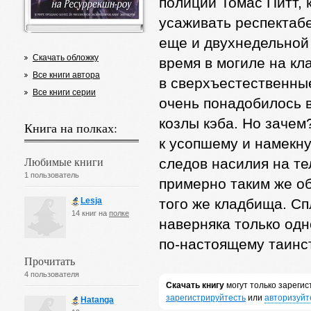
полиции Томас Питт, 
усаживать респектабе
еще и двухнедельной
Скачать обложку
время в могиле на кл
Все книги автора
в сверхъестественные
Все книги серии
очень понадобилось в
козлы кэба. Но зачем
Книга на полках:
к усопшему и намекну
Любимые книги
следов насилия на те
1 пользователь
примерно таким же об
Lesja
того же кладбища. Сп
14 книг на
полке
наверняка только одн
по-настоящему таинс
Прочитать
4 пользователя
Скачать книгу
могут только зареги
зарегистрируйтесть
или
авторизуйт
Hatanga