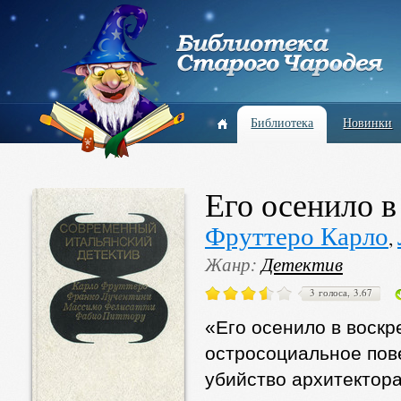
Библиотека
Новинки
Его осенило в
Фруттеро Карло
,
Жанр:
Детектив
3 голоса, 3.67
«Его осенило в воскр
остросоциальное пове
убийство архитектора