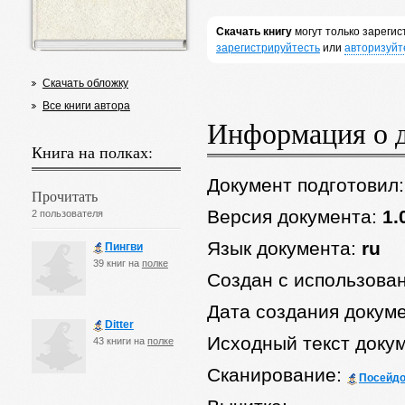
Скачать книгу
могут только зареги
зарегистрируйтесть
или
авторизуйт
Скачать обложку
Все книги автора
Информация о 
Книга на полках:
Документ подготовил
Прочитать
Версия документа:
1.
2 пользователя
Язык документа:
ru
Пингви
39 книг на
полке
Создан с использова
Дата создания докум
Ditter
Исходный текст доку
43 книги на
полке
Сканирование:
Посейд