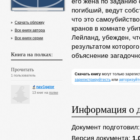
его жена по заданию 
погибший, ведут собс
что это самоубийство
Скачать обложку
кранов в комнате уби
Все книги автора
Лейланд, убежден, чт
Все книги серии
результатом которого
Книга на полках:
объяснение загадочн
Прочитать
Скачать книгу
могут только зареги
1 пользователь
зарегистрируйтесть
или
авторизуйт
nav1gator
13 книг на
полке
Информация о 
Документ подготовил
Версия документа:
1.