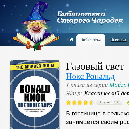
Библиотека
Новинки
Газовый свет
Нокс Рональд
1 книга из серии
Майлс 
Жанр:
Классический де
3 голоса, 4.33
В гостинице в сельск
занимается своим ра