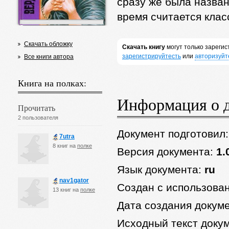
сразу же была назван
время считается клас
Скачать обложку
Скачать книгу
могут только зареги
зарегистрируйтесть
или
авторизуйт
Все книги автора
Книга на полках:
Информация о 
Прочитать
2 пользователя
Документ подготовил
7utra
8 книг на
полке
Версия документа:
1.
Язык документа:
ru
nav1gator
Создан с использова
13 книг на
полке
Дата создания докум
Исходный текст доку