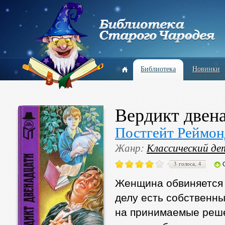
Библиотека
Новинки
Вердикт двен
Постгейт Реймон
Жанр:
Классический де
3 голоса, 4
Женщина обвиняется в
делу есть собственн
на принимаемые решен