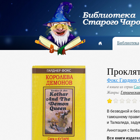
Библиотека
Проклят
Фокс Гарднер 
4 книга из серии
Саг
Жанры:
Героическа
В безводной и бе
тамошнему правит
и Талкалида, заду
Аннотация с fantla
Все книги издате