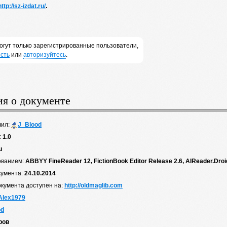
http://sz-izdat.ru/
.
огут только зарегистрированные пользователи,
сть
или
авторизуйтесь
.
я о документе
вил:
J_Blood
:
1.0
u
ованием:
ABBYY FineReader 12, FictionBook Editor Release 2.6, AlReader.Droi
кумента:
24.10.2014
окумента доступен на:
http://oldmaglib.com
Alex1979
od
ров