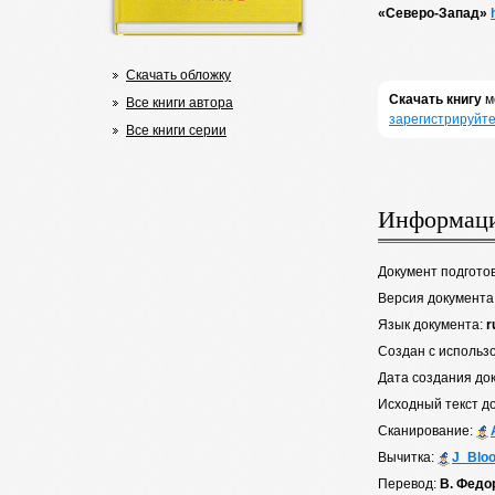
«Северо-Запад»
Скачать обложку
Скачать книгу
м
Все книги автора
зарегистрируйте
Все книги серии
Информаци
Документ подгото
Версия документа
Язык документа:
r
Создан с использ
Дата создания до
Исходный текст д
Сканирование:
Вычитка:
J_Blo
Перевод:
В. Федо