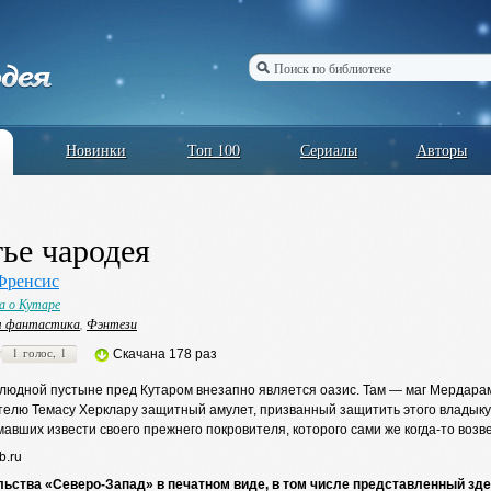
Новинки
Топ 100
Сериалы
Авторы
ье чародея
Френсис
а о Кутаре
я фантастика
,
Фэнтези
1 голос, 1
Скачана 178 раз
злюдной пустыне пред Кутаром внезапно является оазис. Там — маг Мердара
елю Темасу Херклару защитный амулет, призванный защитить этого владыку
мавших извести своего прежнего покровителя, которого сами же когда-то воз
b.ru
льства «Северо-Запад» в печатном виде, в том числе представленный зде