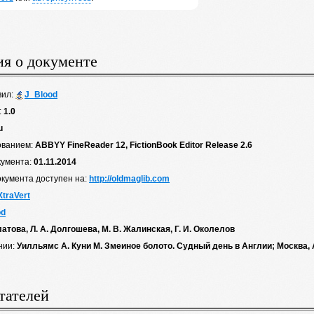
я о документе
вил:
J_Blood
:
1.0
u
ованием:
ABBYY FineReader 12, FictionBook Editor Release 2.6
кумента:
01.11.2014
окумента доступен на:
http://oldmaglib.com
XtraVert
od
латова, Л. А. Долгошева, М. В. Жалинская, Г. И. Околелов
нии:
Уилльямс А. Куни М. Змеиное болото. Судный день в Англии; Москва, А
тателей