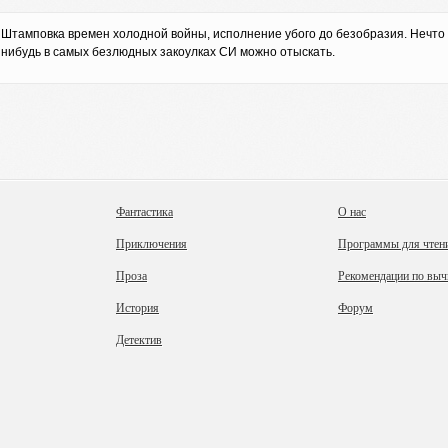
Штамповка времен холодной войны, исполнение убого до безобразия. Нечто 
нибудь в самых безлюдных закоулках СИ можно отыскать.
Фантастика
О нас
Приключения
Программы для чтен
Проза
Рекомендации по выч
История
Форум
Детектив