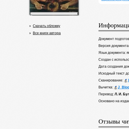
Информаци
Скачать обложку
Все книги автора
Документ подгото
Версия документа
Язык документа:
r
Создан с использ
Дата создания до
Исходный текст д
Сканирование:
Вычитка:
J_Blo
Перевод:
Л. И. Бу
Основано на изда
Отзывы чи