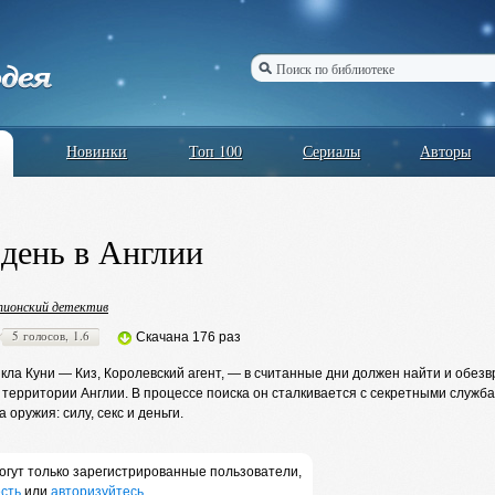
Новинки
Топ 100
Сериалы
Авторы
день в Англии
ионский детектив
5 голосов, 1.6
Скачана 176 раз
ла Куни — Киз, Королевский агент, — в считанные дни должен найти и обезв
территории Англии. В процессе поиска он сталкивается с секретными служба
 оружия: силу, секс и деньги.
огут только зарегистрированные пользователи,
сть
или
авторизуйтесь
.