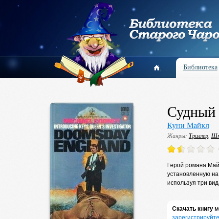
Библиотека
Судный 
Куни Майкл
Жанры:
Триллер
,
Шп
Герой романа Майк
установленную на 
используя три вида
Скачать книгу
м
зарегистрируйте