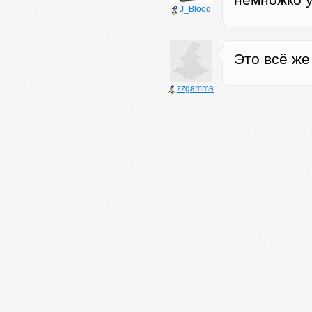
немножко у
J_Blood
Это всё же
zzgamma