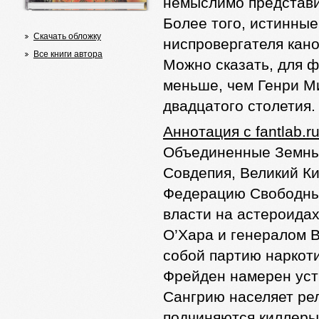
немыслимо представи
Более того, истинные
Скачать обложку
ниспровергателя кано
Все книги автора
Можно сказать, для ф
меньше, чем Генри М
двадцатого столетия.
Аннотация с fantlab.ru
Объединенные Земные
Совдепия, Великий Ки
Федерацию Свободных
власти на астероида
О’Хара и генералом В
собой партию наркоти
Фрейден намерен уст
Сангрию населяет рел
подчиняются киллеры