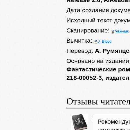
Release 2.6, AlReader
Дата создания докум
Исходный текст доку
Сканирование:
Чай-ник
Вычитка:
J_Blood
Перевод:
А. Румянце
Основано на издании
Фантастические рома
218-00052-3, издате
Отзывы читате
Рекомендуе