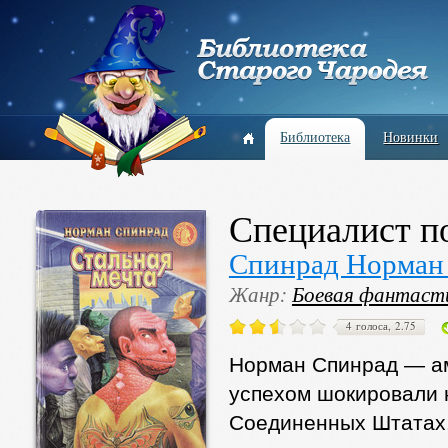
Библиотека
Новинки
Специалист п
Спинрад Норман
Жанр:
Боевая фантаст
4 голоса, 2.75
Норман Спинрад — ам
успехом шокировали н
Соединенных Штатах.