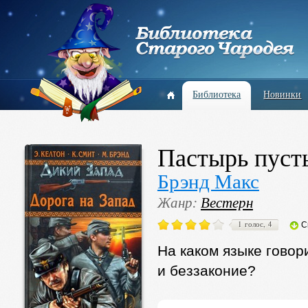
Библиотека
Новинки
Пастырь пуст
Брэнд Макс
Жанр:
Вестерн
1 голос, 4
С
На каком языке говор
и беззаконие?