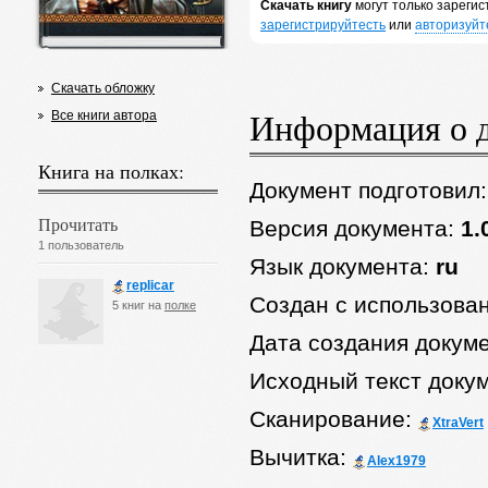
Скачать книгу
могут только зареги
зарегистрируйтесть
или
авторизуйт
Скачать обложку
Информация о 
Все книги автора
Книга на полках:
Документ подготовил
Прочитать
Версия документа:
1.
1 пользователь
Язык документа:
ru
replicar
Создан с использова
5 книг на
полке
Дата создания докум
Исходный текст доку
Сканирование:
XtraVert
Вычитка:
Alex1979