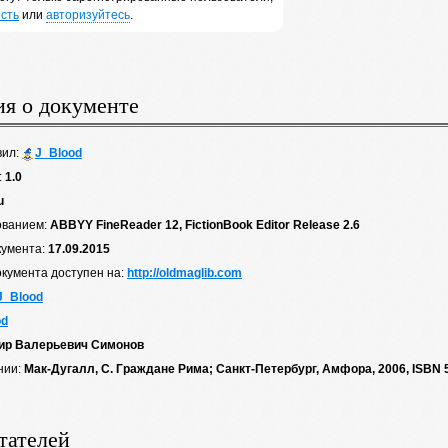
сть
или
авторизуйтесь
.
я о документе
вил:
J_Blood
:
1.0
u
ованием:
ABBYY FineReader 12, FictionBook Editor Release 2.6
кумента:
17.09.2015
окумента доступен на:
http://oldmaglib.com
J_Blood
od
ир Валерьевич Симонов
нии:
Мак-Дугалл, С. Граждане Рима; Санкт-Петербург, Амфора, 2006, ISBN 
тателей