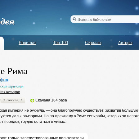
Новинки
Топ 100
Сериалы
Авторы
е Рима
офия
ская трилогия
ная история
5 голосов, 3
Скачана 184 раза
кая империя не рухнула, — она благополучно существует, захватив большую
уются дальновизорами. Но по-прежнему в Риме есть рабы, которых за непоко
от порядок, трудно остаться в живых.
огут только зарегистрированные пользователи,