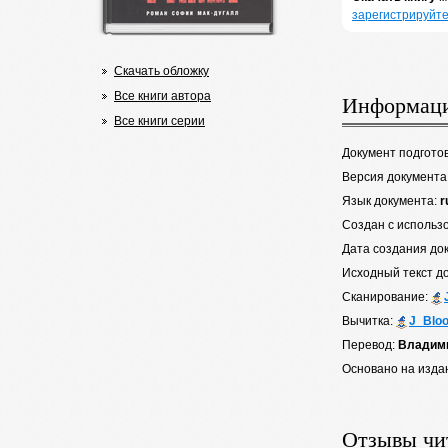
зарегистрируйте
Скачать обложку
Все книги автора
Информаци
Все книги серии
Документ подгото
Версия документа
Язык документа:
r
Создан с использ
Дата создания до
Исходный текст д
Сканирование:
Вычитка:
J_Blo
Перевод:
Владим
Основано на изда
Отзывы чи