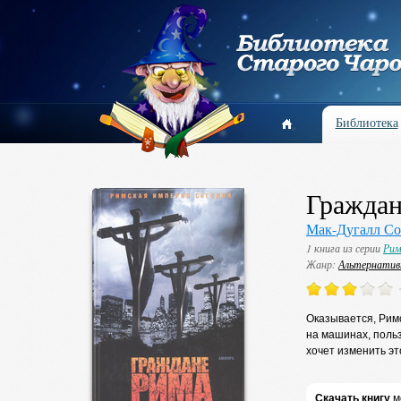
Библиотека
Граждан
Мак-Дугалл С
1 книга из серии
Рим
Жанр:
Альтернатив
Оказывается, Римс
на машинах, польз
хочет изменить эт
Скачать книгу
м