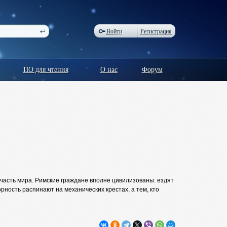
Войти
Регистрация
ПО для чтения
О нас
Форум
 часть мира. Римские граждане вполне цивилизованы: ездят
рность распинают на механических крестах, а тем, кто