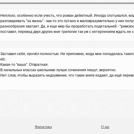
Неплохо, особенно если учесть, что роман дебютный. Иногда спотыкался, к
разговаривать "за жизнь" - как-то это путано и маловразумительно у них полу
разнообразия хватает. Да, и еще мир бы проработать подетальней - "римскос
поставил, перевод двух других книг трилогии так уж с нетерпением ждать не с
Заставил себя, прочёл полностью. Не припомню, когда мне попадалась такого
etc..
Какая-то "каша". Отвратная.
В начальных классах школьники лучше сочинения пишут, вероятно.
Нет слов, чтобы выразить недоумение, что такие книги издают, да ещё перево
Фантастика
О нас