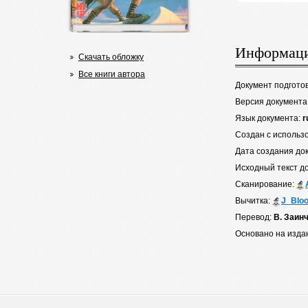
Информаци
Скачать обложку
Все книги автора
Документ подгото
Версия документа
Язык документа:
r
Создан с использ
Дата создания до
Исходный текст д
Сканирование:
Вычитка:
J_Blo
Перевод:
В. Заин
Основано на изда