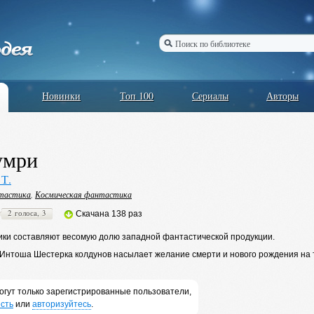
Новинки
Топ 100
Сериалы
Авторы
умри
Т.
нтастика
,
Космическая фантастика
2 голоса, 3
Скачана 138 раз
ики составляют весомую долю западной фантастической продукции.
-Интоша Шестерка колдунов насылает желание смерти и нового рождения на 
огут только зарегистрированные пользователи,
сть
или
авторизуйтесь
.