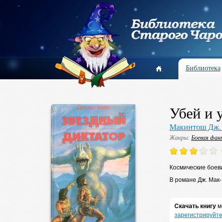
Библиотека
Убей и 
Макинтош Дж. 
Жанры:
Боевая фа
Космические боев
В романе Дж. Мак
Скачать книгу
м
зарегистрируйте