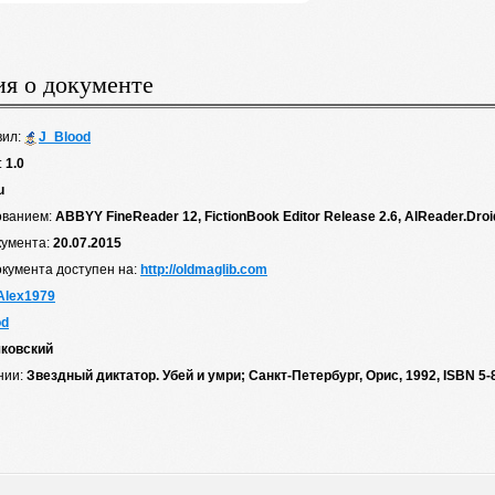
я о документе
вил:
J_Blood
:
1.0
u
ованием:
ABBYY FineReader 12, FictionBook Editor Release 2.6, AlReader.Droi
кумента:
20.07.2015
окумента доступен на:
http://oldmaglib.com
Alex1979
od
чковский
нии:
Звездный диктатор. Убей и умри; Санкт-Петербург, Орис, 1992, ISBN 5-