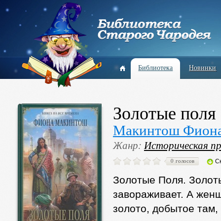
Библиотека
Новинки
Золотые поля
Макинтош Фион
Жанр:
Историческая пр
0 голосов
С
Золотые Поля. Золот
завораживает. А жен
золото, добытое там,