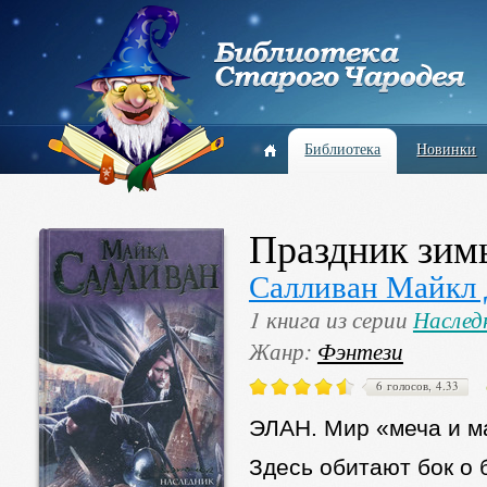
Библиотека
Новинки
Праздник зим
Салливан Майкл
1 книга из серии
Наслед
Жанр:
Фэнтези
6 голосов, 4.33
ЭЛАН. Мир «меча и м
Здесь обитают бок о 