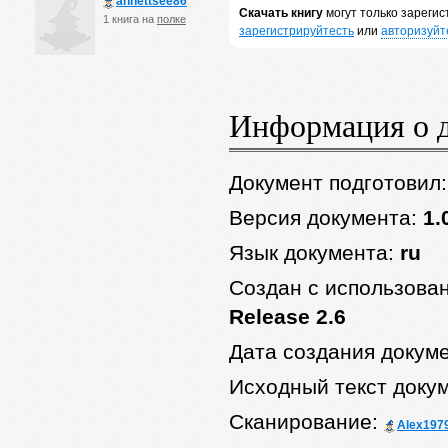
annettsee86
Скачать книгу
могут только зареги
1 книга на
полке
зарегистрируйтесть
или
авторизуйт
Информация о 
Документ подготовил
Версия документа:
1.
Язык документа:
ru
Создан с использова
Release 2.6
Дата создания докум
Исходный текст доку
Сканирование:
Alex197