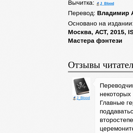
Вычитка:
J_Blood
Перевод:
Владимир 
Основано на издании
Москва, АСТ, 2015, I
Мастера фэнтези
Отзывы читате
Переводчик
некоторых 
J_Blood
Главные г
поддаватьс
второстеп
церемонитс