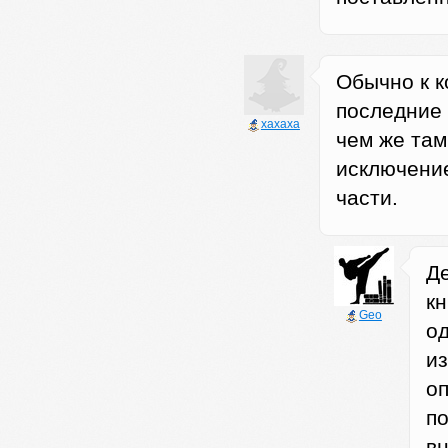
Обычно к к
последние 
xaxaxa
чем же там
исключение
части.
Де
кн
Geo
о
из
о
п
вн