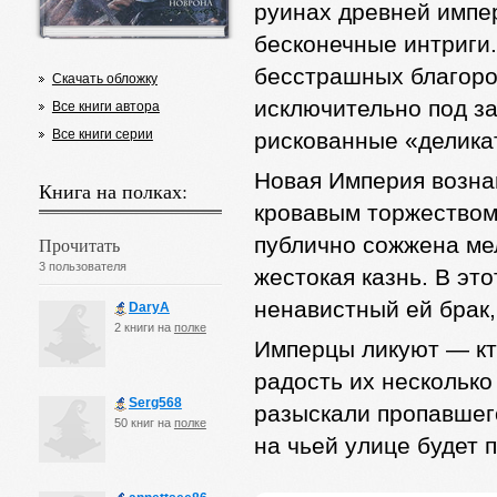
руинах древней импер
бесконечные интриги.
бесстрашных благоро
Скачать обложку
исключительно под за
Все книги автора
Все книги серии
рискованные «делика
Новая Империя возна
Книга на полках:
кровавым торжеством
публично сожжена мел
Прочитать
3 пользователя
жестокая казнь. В эт
ненавистный ей брак,
DaryA
2 книги на
полке
Имперцы ликуют — кт
радость их нескольк
Serg568
разыскали пропавшего
50 книг на
полке
на чьей улице будет