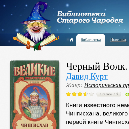
Библиотека
Новинки
Черный Волк.
Давид Курт
Жанр:
Историческая пр
2 голоса, 3.5
Книги известного не
Чингисхана, великого
первой книге Чингисх