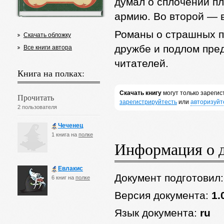
думал о сплочении п
армию. Во второй — в
Романы о страшных п
Скачать обложку
дружбе и подлом пре
Все книги автора
читателей.
Книга на полках:
Скачать книгу
могут только зареги
Прочитать
зарегистрируйтесть
или
авторизуйт
2 пользователя
Чеченец
1 книга на
полке
Информация о 
Евлакис
Документ подготовил
6 книг на
полке
Версия документа:
1.
Язык документа:
ru