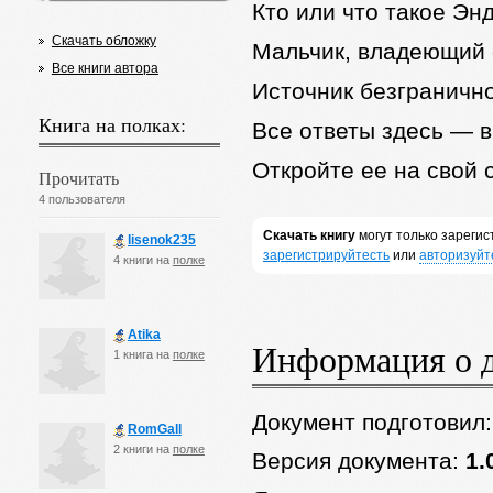
Кто или что такое Эн
Скачать обложку
Мальчик, владеющий
Все книги автора
Источник безгранично
Книга на полках:
Все ответы здесь — в
Откройте ее на свой с
Прочитать
4 пользователя
Скачать книгу
могут только зареги
lisenok235
зарегистрируйтесть
или
авторизуйт
4 книги на
полке
Atika
Информация о 
1 книга на
полке
Документ подготовил
RomGall
2 книги на
полке
Версия документа:
1.