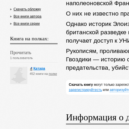
наполеоновской Фран
Скачать обложку
О них не известно п
Все книги автора
Однако историк Элои
Все книги серии
британской разведке 
Книга на полках:
получает доступ к
Рукописям, пролив
Прочитать
Гвоздики — историю 
1 пользователь
предательства, убий
Катара
452 книги на
полке
Скачать книгу
могут только зареги
зарегистрируйтесть
или
авторизуйт
Информация о 