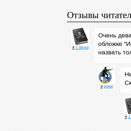
Отзывы читате
Очень дева
обложке "И
J_Blood
назвать то
Не
Ск
priest
J