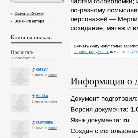
частям головоломки; 
по-разному осмысляет
Скачать обложку
персонажей — Мерлин
Все книги автора
созидание, мятеж и в
Книга на полках:
Скачать книгу
могут только зареги
Прочитать
зарегистрируйтесть
или
авторизуйт
3 пользователя
kara27
1 книга на
полке
Информация о 
Ale4ka
Документ подготовил
1 книга на
полке
Версия документа:
1.
Язык документа:
ru
картошка
16 книг на
полке
Создан с использова