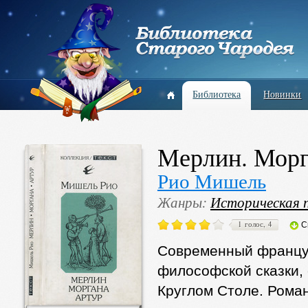
Библиотека
Новинки
Мерлин. Морг
Рио Мишель
Жанры:
Историческая 
1 голос, 4
С
Современный француз
философской сказки,
Круглом Столе. Рома