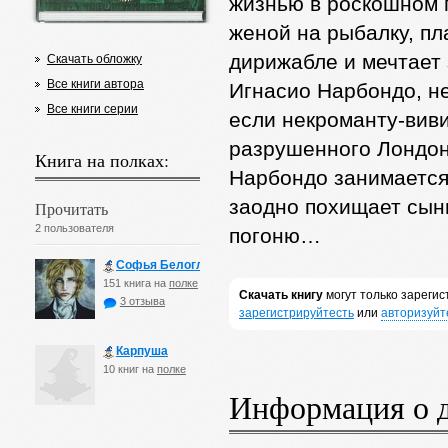
жизнью в роскошном п
женой на рыбалку, пл
дирижабле и мечтает 
Скачать обложку
Все книги автора
Игнасио Нарбондо, не
Все книги серии
если некроманту-вив
разрушенного Лондон
Книга на полках:
Нарбондо занимается
заодно похищает сын
Прочитать
2 пользователя
погоню…
Софья Белоглазова
151 книга на
полке
Скачать книгу
могут только зареги
3 отзыва
зарегистрируйтесть
или
авторизуйт
Карпуша
10 книг на
полке
Информация о 