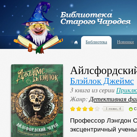
Библиотека
Новинки
Айлсфордский
Блэйлок Джеймс
3 книга из серии
Приклю
Жанр:
Детективная фа
1 голос, 4
С
Профессор Лэнгдон С
эксцентричный учены