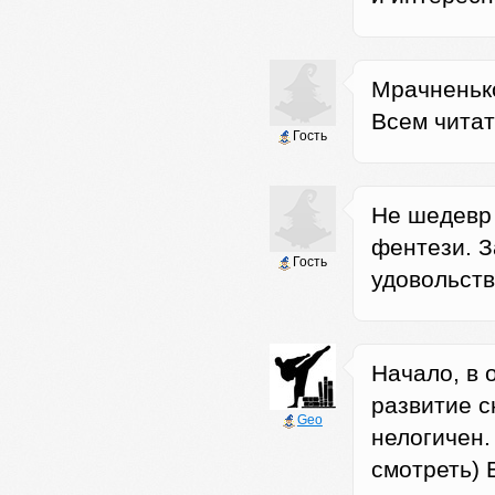
Мрачненько
Всем читат
Гость
Не шедевр 
фентези. З
Гость
удовольст
Начало, в 
развитие с
Geo
нелогичен.
смотреть) 