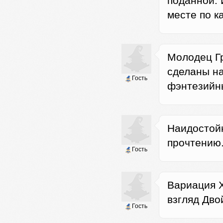
поданной. И
месте по к
Молодец Гр
сделаны на
Гость
фэнтезийн
Наидостой
прочтению.
Гость
Вариация Х
взгляд Дво
Гость