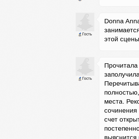
Donna Anna
занимается
Гость
этой сцены!
Прочитала 
заполучила
Гость
Перечитыва
полностью,
места. Рек
сочинения в
счет откры
постепенно
выяснится 