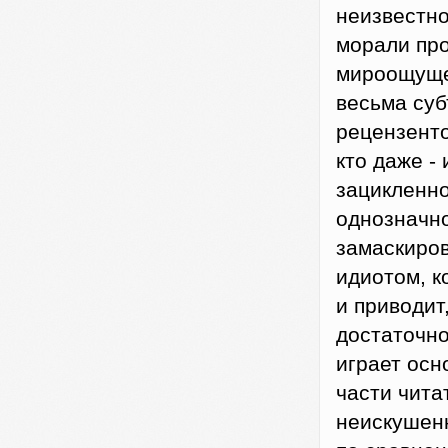
неизвестно
морали про
мироощуще
весьма суб
рецензенто
кто даже -
зацикленно
однозначно
замаскиров
идиотом, к
и приводит
достаточно
играет осн
части чита
неискушенн