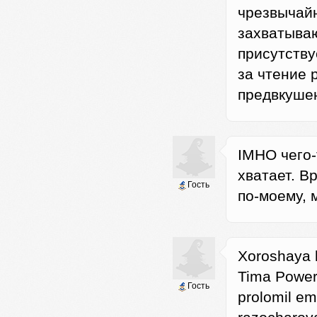
чрезвычай
захватываю
присутству
за чтение 
предвкушен
IMHO чего-
хватает. В
Гость
по-моему,
Xoroshaya k
Tima Powersa
Гость
prolomil em