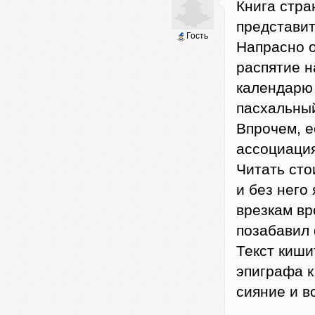
Книга стра
представит
Гость
Напрасно о
распятие н
календарю 
пасхальный
Впрочем, е
ассоциация
Читать сто
и без него
врезкам вро
позабавил 
Текст киши
эпиграфа к
сияние и в