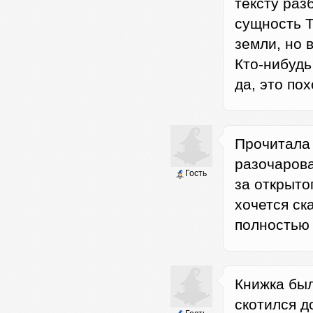
тексту раз
сущность Т
земли, но 
Кто-нибудь
да, это по
Прочитала 
разочарова
Гость
за открыто
хочется ска
полностью 
Книжка был
скотился д