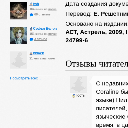
Дата создания докум
fwh
164 книги на
полке
Перевод:
Е. Решетни
68 отзывов
Основано на издании
Софья Белоглазова
АСТ, Астрель, 2009, 
151 книга на
полке
24799-6
3 отзыва
nblack
21 книга на
полке
Отзывы читате
Посмотреть всех ...
С недавних
Coraline б
Гость
языке) Нил
писателей,
языческие 
время, в ц