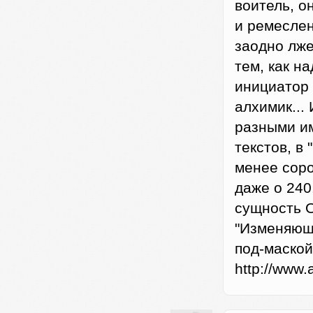
воитель, о
и ремеслен
заодно лже
тем, как н
инициатор 
алхимик... 
разными и
текстов, в
менее соро
даже о 240
сущность О
"Изменяющи
под-маской"
http://www.