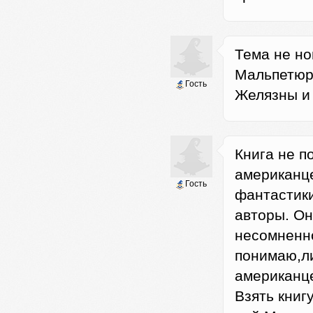
Тема не но
Мальпетюрь
Гость
Желязны и 
Книга не п
американц
Гость
фантастики
авторы. Он
несомненно
понимаю,ли
американце
Взять книг