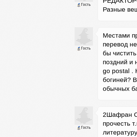
РЕДАКТОРС
Гость
Разные ве
Местами п
перевод не
Гость
бы чистить
поздний и 
go postal .
богиней? В
обычных ба
2Шафран Co
прочесть т
Гость
литературу