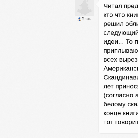
Читал пред
кто что кн
Гость
решил обли
следующий 
идеи... То 
приплывают
всех вырез
Американск
Скандинави
лет принос
(согласно а
белому ска
конце книг
тот говорит