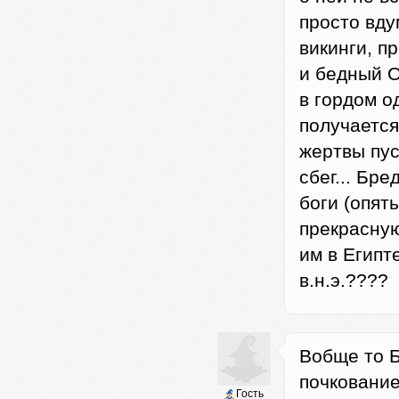
просто вду
викинги, п
и бедный О
в гордом о
получается
жертвы пус
сбег... Бре
боги (опят
прекрасную
им в Египт
в.н.э.????
Вобще то Б
почкование
Гость