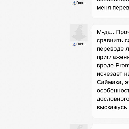
Гость
меня перев
М-да.. Про
сравнить с
Гость
переводе л
приглаженн
вроде Prom
исчезает н
Саймака, эт
особенност
дословного
выскажусь 