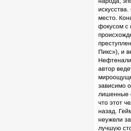
народа, эп
искусства.
место. Кон
фокусом с 
происхожде
преступлен
Пикс»), и 
Нефтеналив
автор веде
мироощуще
зависимо о
лишенные с
что этот ч
назад. Гей
неужели за
лучшую ст