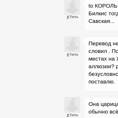
to КОРОЛЬ 
Билкис тог
Гость
Савская...
Перевод не
словил . П
Гость
местах на 
аллюзии? р
безусловно
поставлю.
Она цариц
обычно всё
Гость