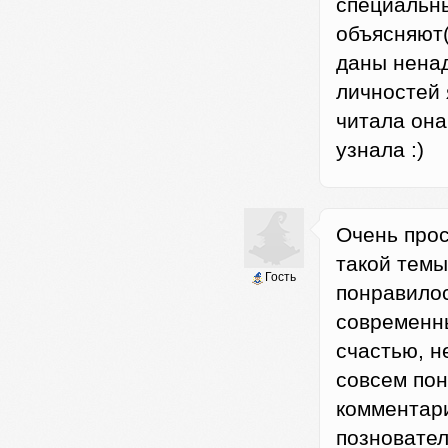
специальны
объясняют(
даны ненад
личностей 
читала он
узнала :)
Очень прос
такой темы
Гость
понравилос
современны
счастью, н
совсем пон
комментари
познователь