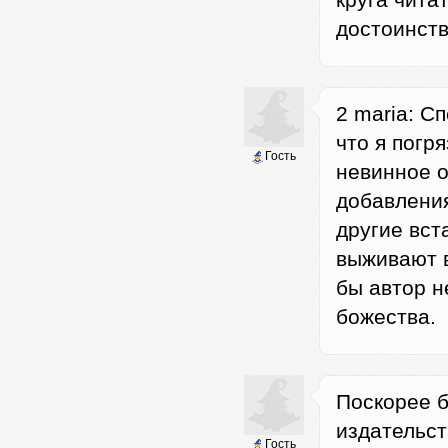
круга читат
достоинств
2 maria: С
что я погря
Гость
невинное о
добавления
другие вст
выживают в
бы автор н
божества.
Поскорее 
издательст
Гость