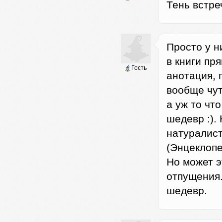
Тень встре
Просто у н
в книги пр
Гость
анотация, 
вообще чут
а уж то чт
шедевр :).
натуралист
(Энцеклопе
Но может э
отпущения.
шедевр.