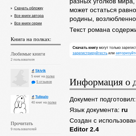
разных уголков мира,
Скачать обложку
может остаться равно
Все книги автора
родины, возлюбленно
Все книги серии
Текст романа содерж
Книга на полках:
Скачать книгу
могут только зареги
Любимые книги
зарегистрируйтесть
или
авторизуйт
2 пользователя
Skivik
5 книг на
полке
Информация о 
5 отзывов
Tulipalo
Документ подготовил
40 книг на
полке
Язык документа:
ru
Создан с использова
Прочитать
Editor 2.4
9 пользователей