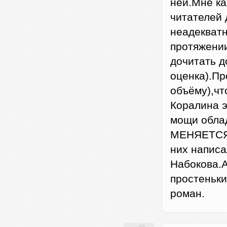
ней.Мне ка
читателей 
неадекват
протяжении
дочитать д
оценка).Пр
объёму),чт
Коралина э
мощи обла
МЕНЯЕТСЯ. 
них написа
Набокова
простеньк
роман.