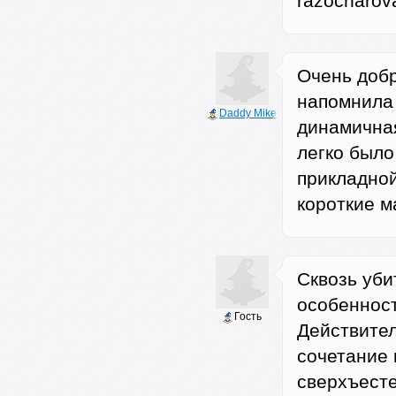
razocharov
Очень добр
напомнила
Daddy Mike
динамичная
легко было
прикладной
короткие м
Сквозь уби
особенност
Гость
Действител
сочетание 
сверхъест