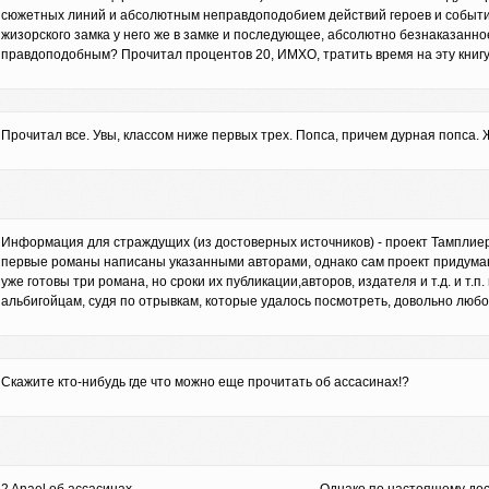
сюжетных линий и абсолютным неправдоподобием действий героев и событи
жизорского замка у него же в замке и последующее, абсолютно безнаказанное
правдоподобным? Прочитал процентов 20, ИМХО, тратить время на эту книгу 
Прочитал все. Увы, классом ниже первых трех. Попса, причем дурная попса. 
Информация для страждущих (из достоверных источников) - проект Тамплие
первые романы написаны указанными авторами, однако сам проект придума
уже готовы три романа, но сроки их публикации,авторов, издателя и т.д. и т.
альбигойцам, судя по отрывкам, которые удалось посмотреть, довольно любо
Cкажите кто-нибудь где что можно еще прочитать об ассасинах!?