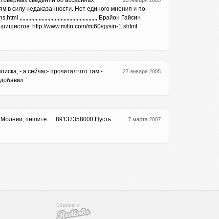
оящему достоверных сведений об ассасинах
25 января 2005
м в силу недаказанности. Нет единого мнения и по
,,,,,,,,,,,,,,,,,,,,,,,,,,,,,,,,,,,,,,,,,,,,,, Брайон Гайсин
стов. http://www.mitin.com/mj60/gysin-1.shtml
иска, - а сейчас- прочитал что там -
27 января 2005
в добавил
 Молнии, пишите..... 89137358000 Пусть
7 марта 2007
Сделано в