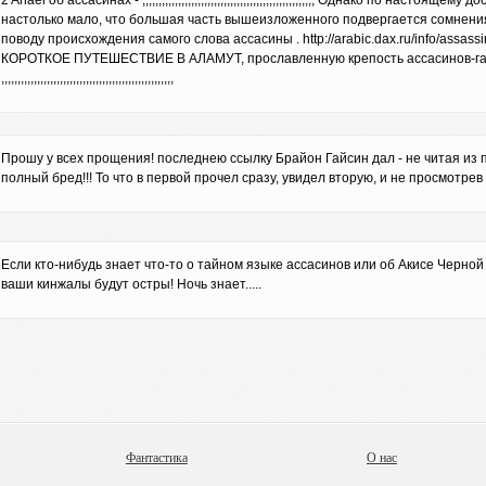
2 Anael об ассасинах - ,,,,,,,,,,,,,,,,,,,,,,,,,,,,,,,,,,,,,,,,,,,,,,,,,,,,, Однако по наст
настолько мало, что большая часть вышеизложенного подвергается сомнения
поводу происхождения самого слова ассасины . http://arabic.dax.ru/info/assassins.html ,,,,,,,
КОРОТКОЕ ПУТЕШЕСТВИЕ В АЛАМУТ, прославленную крепость ассасинов-гашиши
,,,,,,,,,,,,,,,,,,,,,,,,,,,,,,,,,,,,,,,,,,,,,,,,,,,,,
Прошу у всех прощения! последнею ссылку Брайон Гайсин дал - не читая из по
полный бред!!! То что в первой прочел сразу, увидел вторую, и не просмотре
Если кто-нибудь знает что-то о тайном языке ассасинов или об Акисе Черной
ваши кинжалы будут остры! Ночь знает.....
Фантастика
О нас