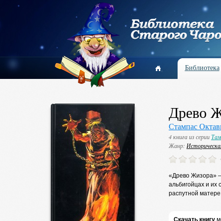
Библиотека
Древо 
Стампас Октав
4 книга из серии
Там
Жанр:
Историческа
«Древо Жизора» — 
альбигойцах и их 
распутной матере
Скачать книгу
м