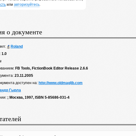
сть
или
авторизуйтесь
.
я о документе
вил:
Roland
:
1.0
u
ованием:
FB Tools, FictionBook Editor Release 2.6.6
кумента:
23.11.2005
окумента доступен на:
http://www.oldmaglib.com
андр Гырла
нии:
; Москва, 1997, ISBN 5-85686-031-4
тателей