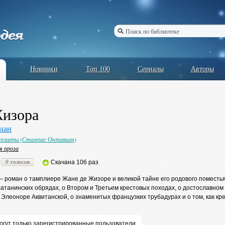
Новинки
Топ 100
Сериалы
Авторы
Жизора
иан
плиеры (Стампас Октавиан)
я проза
0 голосов
Скачана 106 раз
роман о тамплиере Жане де Жизоре и великой тайне его родового поместья, 
сатанинских обрядах, о Втором и Третьем крестовых походах, о достославно
 Элеоноре Аквитанской, о знаменитых французких трубадурах и о том, как к
огут только зарегистрированные пользователи,