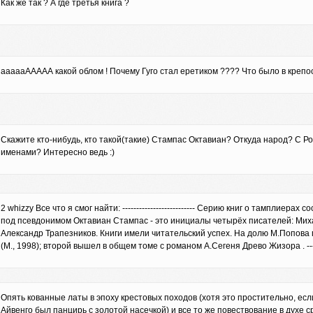
Как же так ? А где третья книга ?
аааааААААА какой облом ! Почему Гуго стал еретиком ???? Что было в крепо
Скажите кто-нибудь, кто такой(такие) Стампас Октавиан? Откуда народ? С Р
именами? Интересно ведь :)
2 whizzy Все что я смог найти: -------------------------- Серию книг о тамплиер
под псевдонимом Октавиан Стампас - это инициалы четырёх писателей: Мих
Александр Трапезников. Книги имели читательский успех. На долю М.Попова
(М., 1998); второй вышел в общем томе с романом А.Сегеня Древо Жизора . --------
Опять кованные латы в эпоху крестовых походов (хотя это простительно, есл
Айвенго был панцирь с золотой насечкой) и все то же повествование в духе