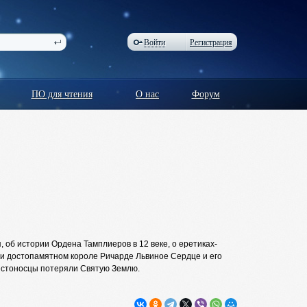
Войти
Регистрация
ПО для чтения
О нас
Форум
об истории Ордена Тамплиеров в 12 веке, о еретиках-
м и достопамятном короле Ричарде Львиное Сердце и его
рестоносцы потеряли Святую Землю.