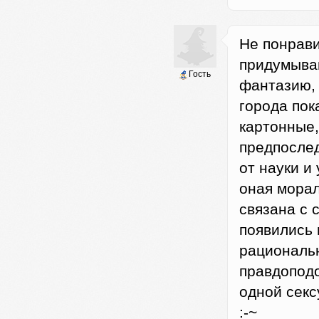
Не понрави
придумыва
Гость
фантазию,
города пок
картонные,
предпослед
от науки и
оная морал
связана с 
появились 
рациональн
правдоподо
одной секс
:-~