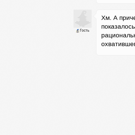
Хм. А прич
показалось
Гость
рациональ
охвативше