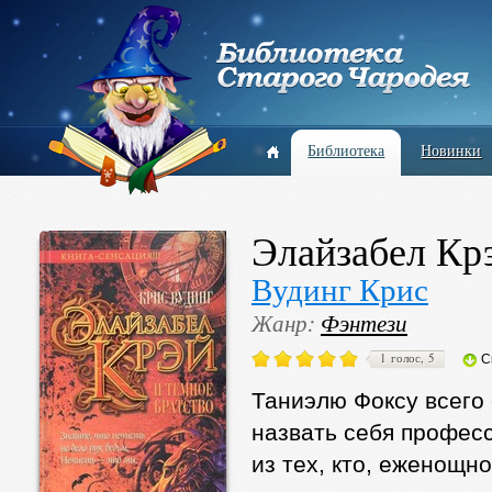
Библиотека
Новинки
Элайзабел Кр
Вудинг Крис
Жанр:
Фэнтези
1 голос, 5
С
Таниэлю Фоксу всего 
назвать себя профес
из тех, кто, еженощн