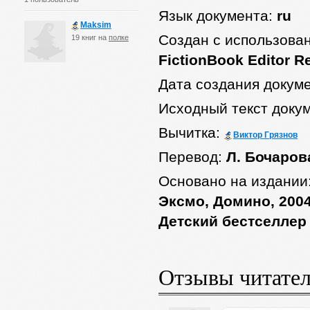
Язык документа:
ru
Maksim
Создан с использова
19 книг на
полке
FictionBook Editor R
Дата создания докум
Исходный текст доку
Вычитка:
Виктор Грязнов
Перевод:
Л. Бочаров
Основано на издании
Эксмо, Домино, 2004
Детский бестселлер
Отзывы читате