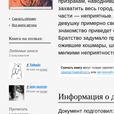
призракам, наводнив
захватить весь город
части — неприятные. 
Скачать обложку
девушку примерно сво
Все книги автора
знакомство приведет 
Братство задумало пр
Книга на полках:
ожившие кошмары, шн
Любимые книги
мелкими неприятност
2 пользователя
Tulipalo
Скачать книгу
могут только зареги
40 книг на
полке
зарегистрируйтесть
или
авторизуйт
lady-jastreb
29 книг на
полке
Информация о 
Прочитать
Документ подготовил
1 пользователь