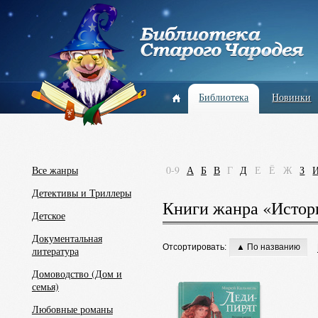
Библиотека
Новинки
Все жанры
0-9
А
Б
В
Г
Д
Е
Ё
Ж
З
Детективы и Триллеры
Книги жанра «Истор
Детское
Документальная
Отсортировать:
▲ По названию
литература
Домоводство (Дом и
семья)
Любовные романы