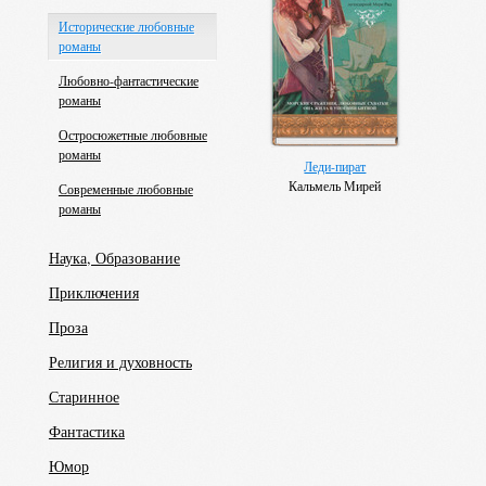
Исторические любовные
романы
Любовно-фантастические
романы
Остросюжетные любовные
романы
Леди-пират
Кальмель Мирей
Современные любовные
романы
Наука, Образование
Приключения
Проза
Религия и духовность
Старинное
Фантастика
Юмор