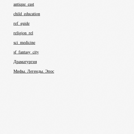
antique_east
child_education
ref_guide
religion_rel
sci_medicine
sf_fantasy_city
Драматургия
Мифы. Легенды. Эпос