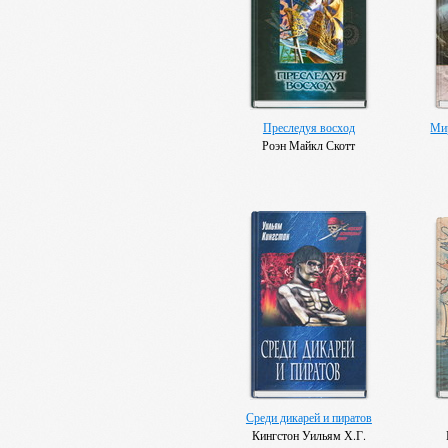
Преследуя восход
Мир
Роэн Майкл Скотт
Среди дикарей и пиратов
Кингстон Уильям Х.Г.