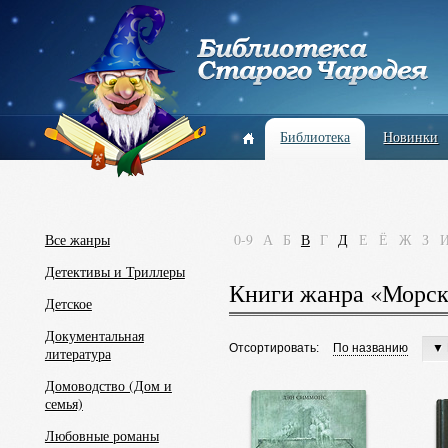
Библиотека
Новинки
Все жанры
0-9
А
Б
В
Г
Д
Е
Ё
Ж
З
Детективы и Триллеры
Книги жанра «Морск
Детское
Документальная
Отсортировать:
По названию
▼ 
литература
Домоводство (Дом и
семья)
Любовные романы