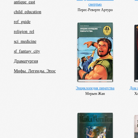
antique_east
смертью
Перес-Реверте Артуро
child_education
ref_guide
religion_rel
sci_medicine
sf_fantasy_city
Драматургия
Мифы. Легенды. Эпос
Энциклопедия пиратства
Дом 
Мерьен Жан
Х