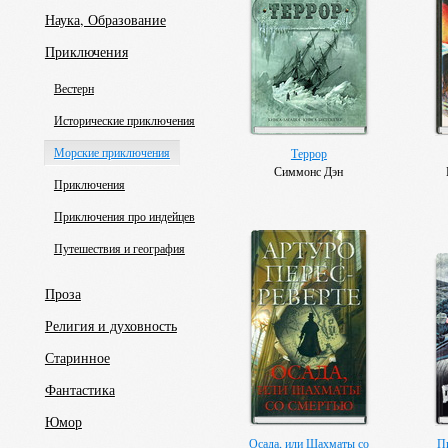
Наука, Образование
Приключения
Вестерн
Исторические приключения
Морские приключения
Террор
Симмонс Дэн
Приключения
Приключения про индейцев
Путешествия и география
Проза
Религия и духовность
Старинное
Фантастика
Юмор
Осада, или Шахматы со
П