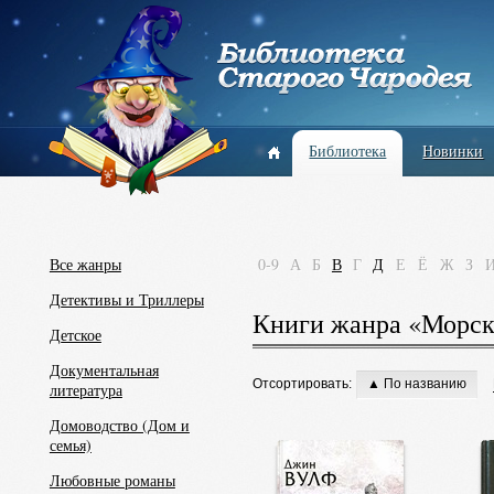
Библиотека
Новинки
Все жанры
0-9
А
Б
В
Г
Д
Е
Ё
Ж
З
Детективы и Триллеры
Книги жанра «Морск
Детское
Документальная
Отсортировать:
▲ По названию
литература
Домоводство (Дом и
семья)
Любовные романы