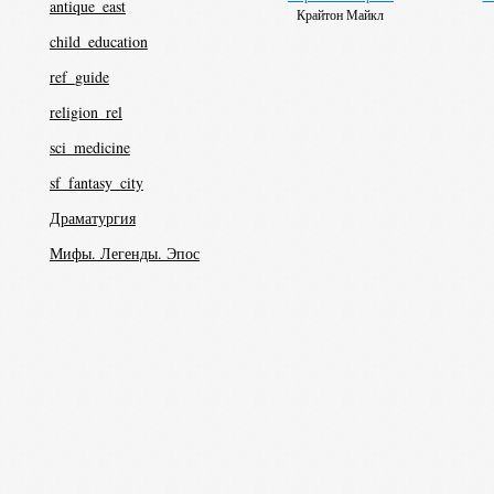
antique_east
Крайтон Майкл
child_education
ref_guide
religion_rel
sci_medicine
sf_fantasy_city
Драматургия
Мифы. Легенды. Эпос