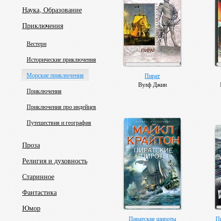
Наука, Образование
Приключения
Вестерн
Исторические приключения
Морские приключения
Пират
Вулф Джин
Приключения
Приключения про индейцев
Путешествия и география
Проза
Религия и духовность
Старинное
Фантастика
Юмор
Пиратские широты
П