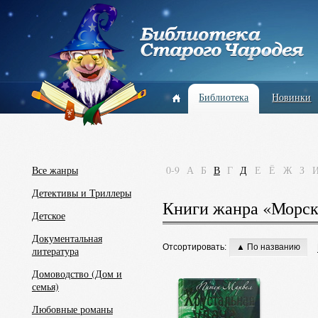
Библиотека
Новинки
Все жанры
0-9
А
Б
В
Г
Д
Е
Ё
Ж
З
Детективы и Триллеры
Книги жанра «Морск
Детское
Документальная
Отсортировать:
▲ По названию
литература
Домоводство (Дом и
семья)
Любовные романы