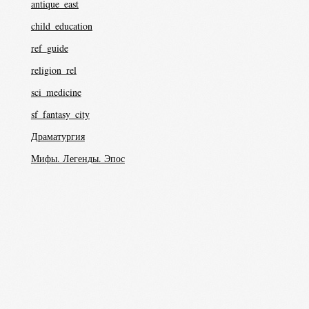
antique_east
child_education
ref_guide
religion_rel
sci_medicine
sf_fantasy_city
Драматургия
Мифы. Легенды. Эпос