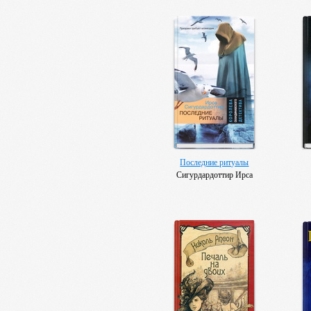
Последние ритуалы
Сигурдардоттир Ирса