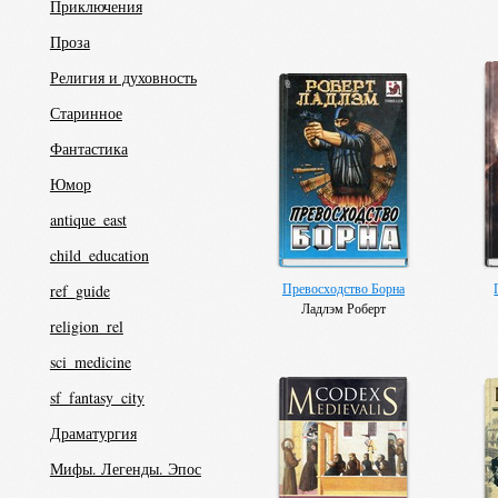
Приключения
Проза
Религия и духовность
Старинное
Фантастика
Юмор
antique_east
child_education
Превосходство Борна
ref_guide
Ладлэм Роберт
religion_rel
sci_medicine
sf_fantasy_city
Драматургия
Мифы. Легенды. Эпос