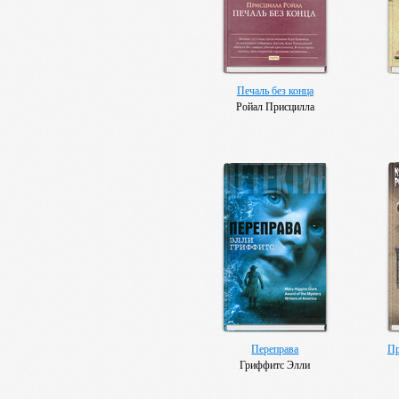
Печаль без конца
Ройал Присцилла
Переправа
Пр
Гриффитс Элли