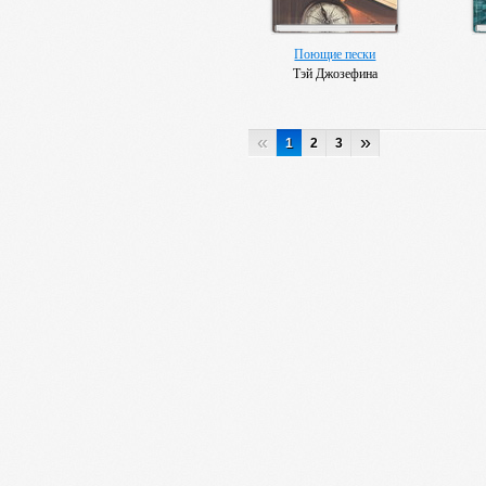
Поющие пески
Тэй Джозефина
«
»
1
2
3