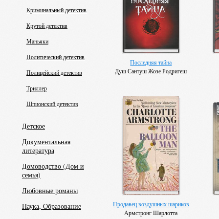
Криминальный детектив
Крутой детектив
Маньяки
Политический детектив
Последняя тайна
Душ Сантуш Жозе Родригеш
Полицейский детектив
Триллер
Шпионский детектив
Детское
Документальная
литература
Домоводство (Дом и
семья)
Любовные романы
Продавец воздушных шариков
Наука, Образование
Армстронг Шарлотта