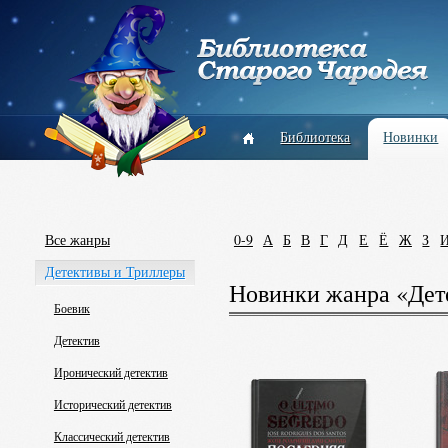
Библиотека
Новинки
Все жанры
0-9
А
Б
В
Г
Д
Е
Ё
Ж
З
Детективы и Триллеры
Новинки жанра «Дет
Боевик
Детектив
Иронический детектив
Исторический детектив
Классический детектив