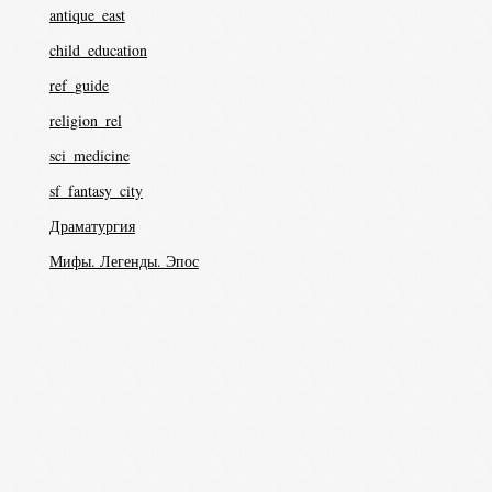
antique_east
child_education
ref_guide
religion_rel
sci_medicine
sf_fantasy_city
Драматургия
Мифы. Легенды. Эпос