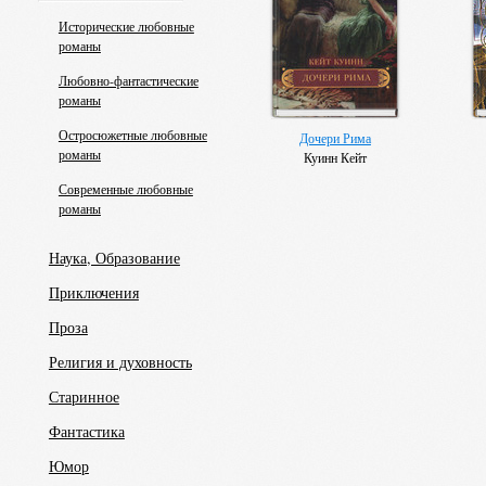
Исторические любовные
романы
Любовно-фантастические
романы
Остросюжетные любовные
Дочери Рима
романы
Куинн Кейт
Современные любовные
романы
Наука, Образование
Приключения
Проза
Религия и духовность
Старинное
Фантастика
Юмор