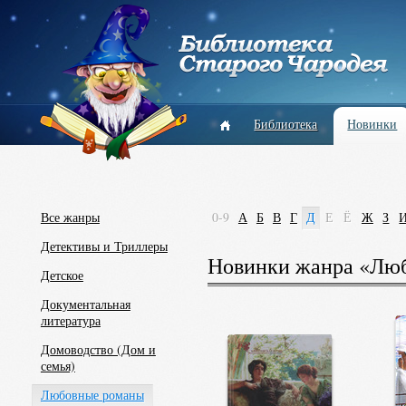
Библиотека
Новинки
Все жанры
0-9
А
Б
В
Г
Д
Е
Ё
Ж
З
Детективы и Триллеры
Новинки жанра «Люб
Детское
Документальная
литература
Домоводство (Дом и
семья)
Любовные романы