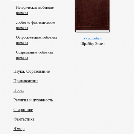
Исторические любовные
романы
Любовно-фантастические
романы
Остросюжетные любовные
Укус любви
романы
Шрайбер Эллен
Современные любовные
романы
Наука, Образование
Приключения
Проза
Религия и духовность
Старинное
Фантастика
Юмор