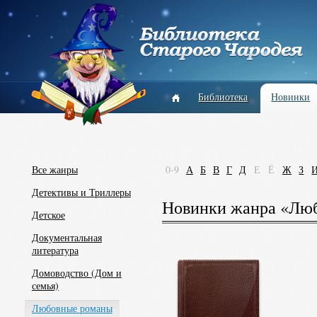
Библиотека
Новинки
Все жанры
0-9
А
Б
В
Г
Д
Е
Ё
Ж
З
Детективы и Триллеры
Новинки жанра «Люб
Детское
Документальная
литература
Домоводство (Дом и
семья)
Любовные романы