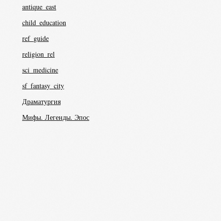
antique_east
child_education
ref_guide
religion_rel
sci_medicine
sf_fantasy_city
Драматургия
Мифы. Легенды. Эпос