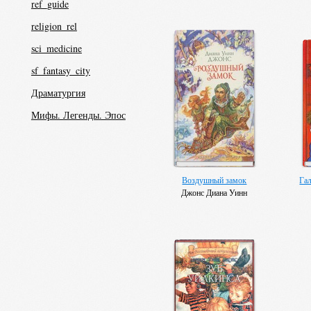
ref_guide
religion_rel
sci_medicine
sf_fantasy_city
Драматургия
Мифы. Легенды. Эпос
Воздушный замок
Га
Джонс Диана Уинн