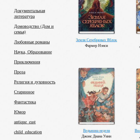
Документальная
литература
Домоводство (Дом и
семья)
Земля Серебряных Яблок
Любовные романы
Фармер Нэнси
Наука, Образование
Приключения
Проза
Религия и духовность
Старинное
Фантастика
Юмор
antique_east
Ведьмина неделя
Во
child_education
Джонс Диана Уинн