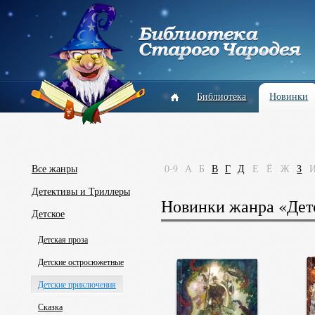
Библиотека
Новинки
Все жанры
0-9
А
Б
В
Г
Д
Е
Ё
Ж
З
Детективы и Триллеры
Новинки жанра «Дет
Детское
Детская проза
Детские остросюжетные
Детские приключения
Сказка