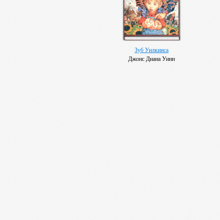
Зуб Уилкинса
Джонс Диана Уинн