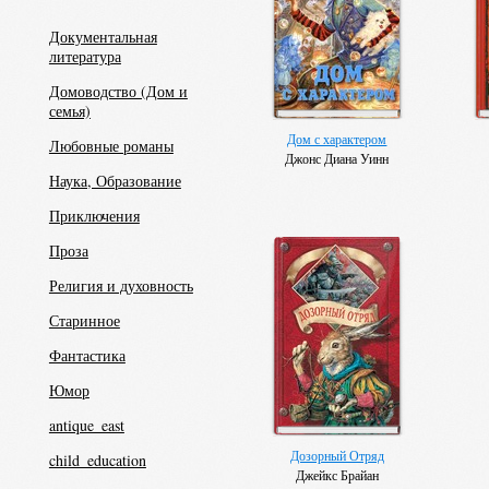
Документальная
литература
Домоводство (Дом и
семья)
Дом с характером
Любовные романы
Джонс Диана Уинн
Наука, Образование
Приключения
Проза
Религия и духовность
Старинное
Фантастика
Юмор
antique_east
Дозорный Отряд
child_education
Джейкс Брайан