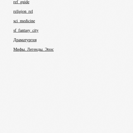
ref_guide
religion_rel
sci_medicine
sf_fantasy_city
Драматургия
Мифы. Легенды. Эпос