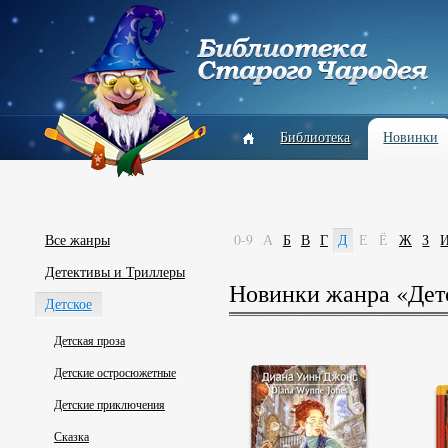
Библиотека
Новинки
Все жанры
0-9
А
Б
В
Г
Д
Е
Ё
Ж
З
Детективы и Триллеры
Новинки жанра «Детс
Детское
Детская проза
Детские остросюжетные
Детские приключения
Сказка