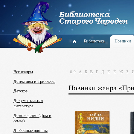
Библиотека
Новинки
Все жанры
0-9
А
Б
В
Г
Д
Е
Ё
Ж
З
Детективы и Триллеры
Новинки жанра «При
Детское
Документальная
литература
Домоводство (Дом и
семья)
Любовные романы