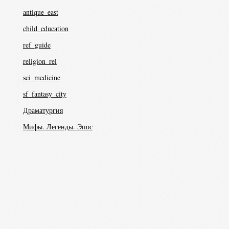
antique_east
child_education
ref_guide
religion_rel
sci_medicine
sf_fantasy_city
Драматургия
Мифы. Легенды. Эпос