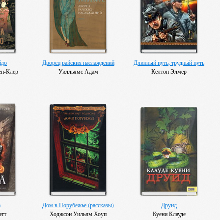
йдо
Дворец райских наслаждений
Длинный путь, трудный путь
ен-Клер
Уилльямс Адам
Келтон Элмер
а
Дом в Порубежье (рассказы)
Друид
этт
Ходжсон Уильям Хоуп
Куени Клауде