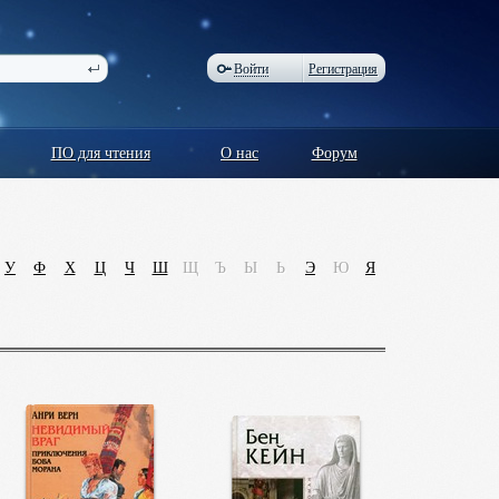
Войти
Регистрация
ПО для чтения
О нас
Форум
У
Ф
Х
Ц
Ч
Ш
Щ
Ъ
Ы
Ь
Э
Ю
Я