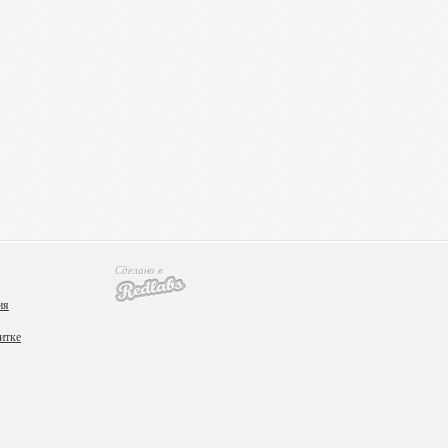
Сделано в
ия
итке