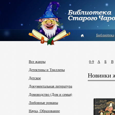
Библиотека
Все жанры
0-9
А
Б
В
Детективы и Триллеры
Новинки 
Детское
Документальная литература
Домоводство (Дом и семья)
Любовные романы
Наука, Образование