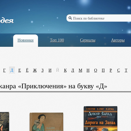
Новинки
Топ 100
Сериалы
Авторы
Г
Д
Е
Ё
Ж
З
И
Й
К
Л
М
Н
О
П
Р
С
Т
жанра «Приключения» на букву «Д»