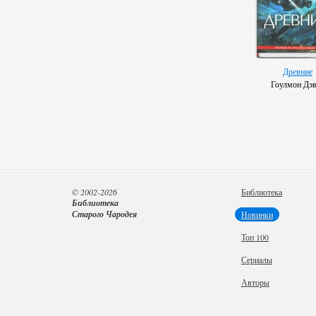
Древние
Гоулмон Дэ
© 2002-2026
Библиотека
Библиотека
Старого Чародея
Новинки
Топ 100
Сериалы
Авторы