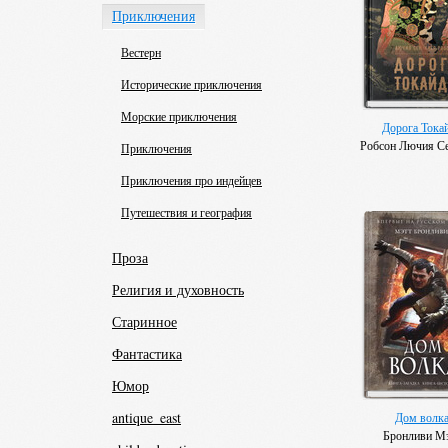
Приключения
Вестерн
Исторические приключения
Морские приключения
Дорога Тока
Робсон Лючия С
Приключения
Приключения про индейцев
Путешествия и география
Проза
Религия и духовность
Старинное
Фантастика
Юмор
antique_east
Дом волк
Бронливи М