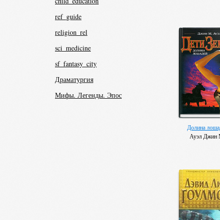
child_education
ref_guide
religion_rel
sci_medicine
sf_fantasy_city
Драматургия
Мифы. Легенды. Эпос
Долина лоша
Ауэл Джин 