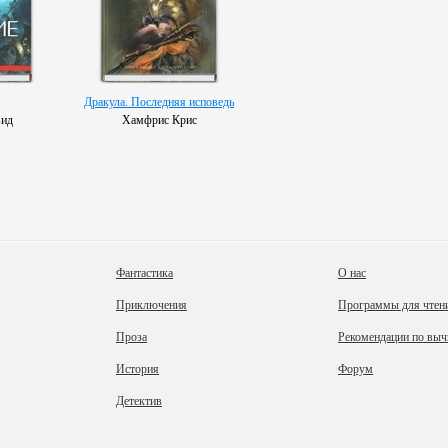
Дракула. Последняя исповедь
вид
Хамфрис Крис
Фантастика
О нас
Приключения
Программы для чтен
Проза
Рекомендации по выч
История
Форум
Детектив