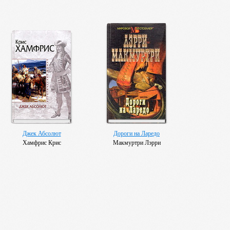
Джек Абсолют
Дороги на Ларедо
Хамфрис Крис
Макмуртри Лэрри