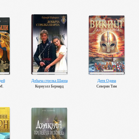
дей
Добыча стрелка Шарпа
Дитя Одина
М.
Корнуэлл Бернард
Северин Тим