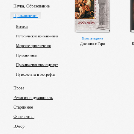
Наука, Образование
Приключения
Вестерн
Исторические приключения
Ярость ацтека
Дженнингс Гэри
К
Морские приключения
Приключения
Приключения про индейцев
Путешествия и география
Проза
Религия и духовность
Старинное
Фантастика
Юмор