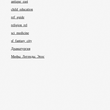
antique_east
child_education
ref_guide
religion_rel
sci_medicine
sf_fantasy_city
Драматургия
Мифы. Легенды. Эпос