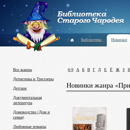
Библиотека
Новинки
Все жанры
0-9
А
Б
В
Г
Д
Е
Ё
Ж
З
Детективы и Триллеры
Новинки жанра «При
Детское
Документальная
литература
Домоводство (Дом и
семья)
Любовные романы