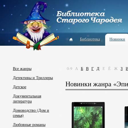
Библиотека
Новинки
Все жанры
0-9
А
Б
В
Г
Д
Е
Ё
Ж
З
Детективы и Триллеры
Новинки жанра «Эпи
Детское
Документальная
литература
Домоводство (Дом и
семья)
Любовные романы