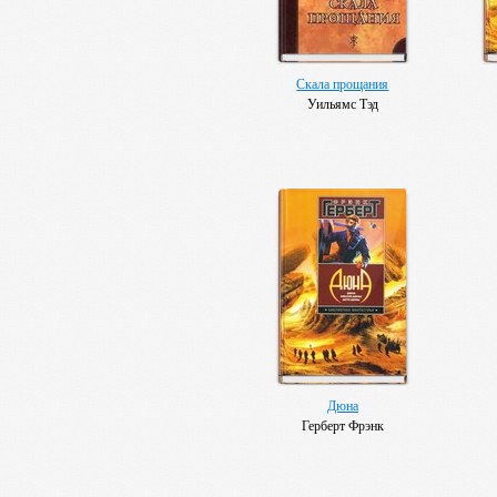
Скала прощания
Уильямс Тэд
Дюна
Герберт Фрэнк