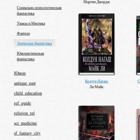
Мартин Джордж
Социально-психологическая
фантастика
Ужасы и Мистика
Фэнтези
Эпическая фантастика
Юмористическая
фантастика
Юмор
Колдун Нагаш
С
antique_east
Ли Майк
child_education
ref_guide
religion_rel
sci_medicine
sf_fantasy_city