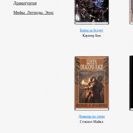
Драматургия
Мифы. Легенды. Эпос
Битва за бездну
Каунтер Бен
Драконы во гневе
Стэкпол Майкл