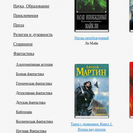
Наука, Образование
Приключения
Проза
Религия и духовность
Нагаш непобежденный
Ли Майк
Старинное
Фантастика
Альтернативная история
Боевая фантастика
Героическая фантастика
Детективная фантастика
Детская фантастика
Киберпанк
Космическая фантастика
Танец с драконами. Книга 2.
Искры над пеплом
Научная Фантастика