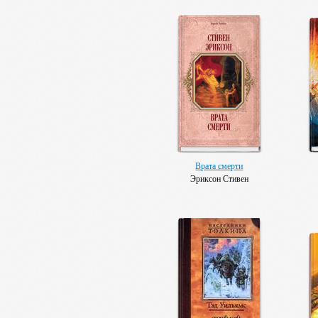
Врата смерти
Эриксон Стивен