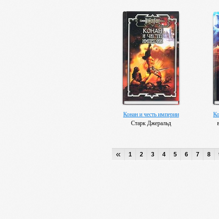
Конан и честь империи
Ко
Старк Джеральд
«
1
2
3
4
5
6
7
8