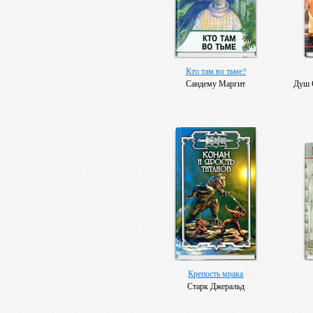
Кто там во тьме?
Сандему Маргит
Душ 
Крепость мрака
Старк Джеральд