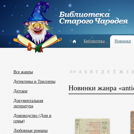
Библиотека
Новинки
Все жанры
0-9
А
Б
В
Г
Д
Е
Ё
Ж
З
Детективы и Триллеры
Новинки жанра «anti
Детское
Документальная
литература
Домоводство (Дом и
семья)
Любовные романы