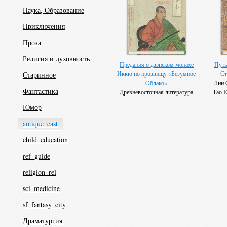
Наука, Образование
Приключения
Проза
Религия и духовность
Предания о дзэнском монахе
Путь
Иккю по прозвищу «Безумное
Ст
Старинное
Облако»
Лин 
Фантастика
Древневосточная литература
Тао 
Автор неизвестен
Юнь, 
Юмор
Чэнь
Ли Гун
antique_east
Бо Си
Тяо,
child_education
Лэ
ref_guide
religion_rel
sci_medicine
sf_fantasy_city
Драматургия