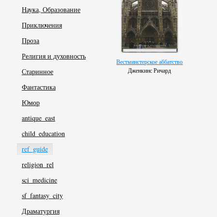
Наука, Образование
Приключения
Проза
Религия и духовность
Вестминстерское аббатство
Дженкинс Ричард
Старинное
Фантастика
Юмор
antique_east
child_education
ref_guide
religion_rel
sci_medicine
sf_fantasy_city
Драматургия