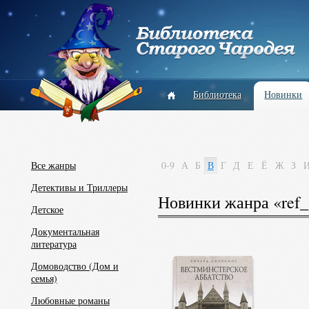
Библиотека
Новинки
Все жанры
0-9
А
Б
В
Г
Д
Е
Ё
Ж
З
Детективы и Триллеры
Новинки жанра «ref_
Детское
Документальная
литература
Домоводство (Дом и
семья)
Любовные романы