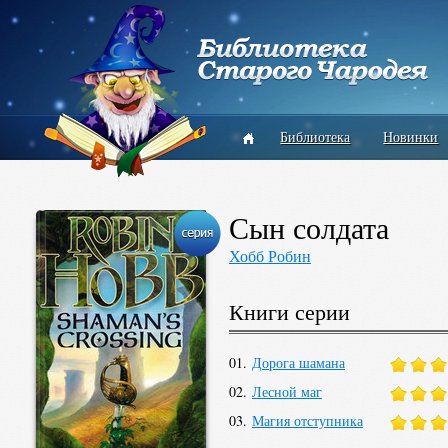
Библиотека
Новинки
Сын солдата
Хобб Робин
Книги серии
01.
Дорога шамана
02.
Лесной маг
03.
Магия отступника