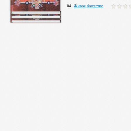
04.
Живое божество