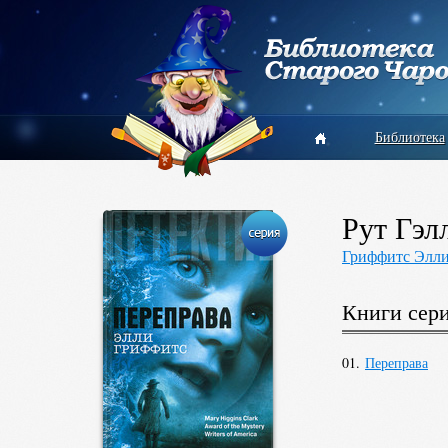
Библиотека
Рут Гэл
Гриффитс Элл
Книги сер
01.
Переправа