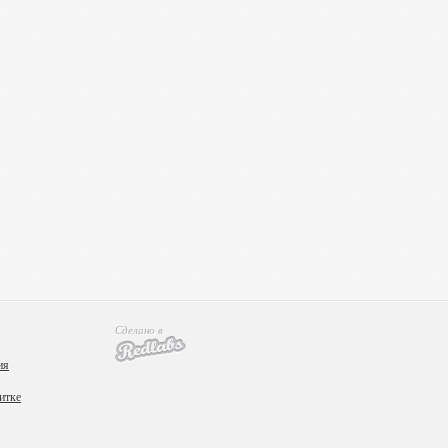
Сделано в
ия
итке