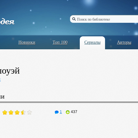
Новинки
Топ 100
Сериалы
Авторы
лоуэй
и
ии
1
437