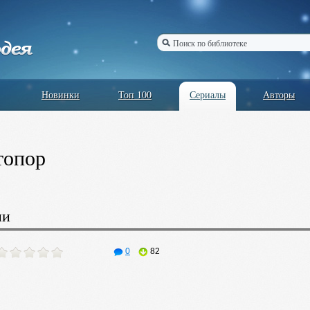
Новинки
Топ 100
Сериалы
Авторы
топор
ии
0
82