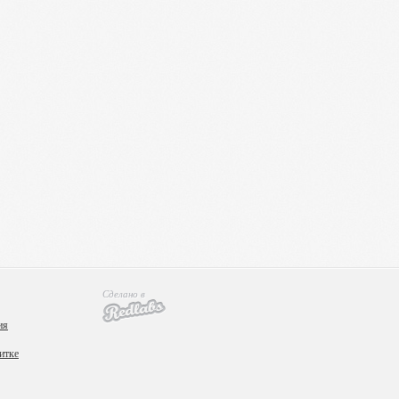
Сделано в
ия
итке