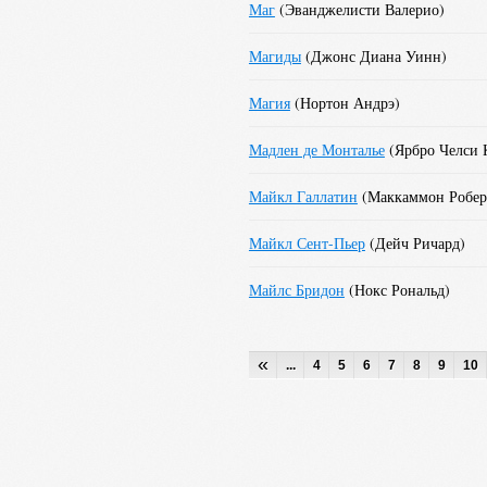
Маг
(
Эванджелисти Валерио
)
Магиды
(
Джонс Диана Уинн
)
Магия
(
Нортон Андрэ
)
Мадлен де Монталье
(
Ярбро Челси 
Майкл Галлатин
(
Маккаммон Робер
Майкл Сент-Пьер
(
Дейч Ричард
)
Майлс Бридон
(
Нокс Рональд
)
«
...
4
5
6
7
8
9
10