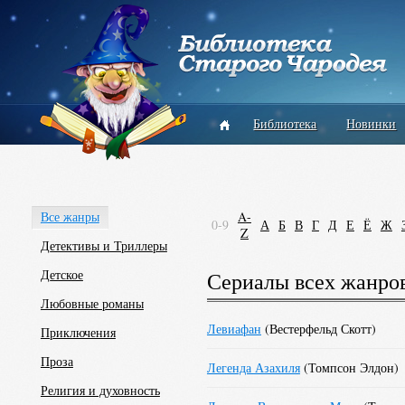
Библиотека
Новинки
Все жанры
A-
0-9
А
Б
В
Г
Д
Е
Ё
Ж
Z
Детективы и Триллеры
Детское
Сериалы всех жанро
Любовные романы
Левиафан
(
Вестерфельд Скотт
)
Приключения
Проза
Легенда Азахиля
(
Томпсон Элдон
)
Религия и духовность