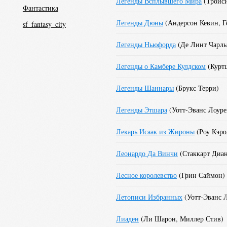
Легенды Всплывшего Мира
(
Троис
Фантастика
Легенды Дюны
(
Андерсон Кевин
,
Г
sf_fantasy_city
Легенды Ньюфорда
(
Де Линт Чарль
Легенды о Камбере Кулдском
(
Курт
Легенды Шаннары
(
Брукс Терри
)
Легенды Этшара
(
Уотт-Эванс Лоуре
Лекарь Исаак из Жироны
(
Роу Кэр
Леонардо Да Винчи
(
Стаккарт Диа
Лесное королевство
(
Грин Саймон
)
Летописи Избранных
(
Уотт-Эванс 
Лиаден
(
Ли Шарон
,
Миллер Стив
)