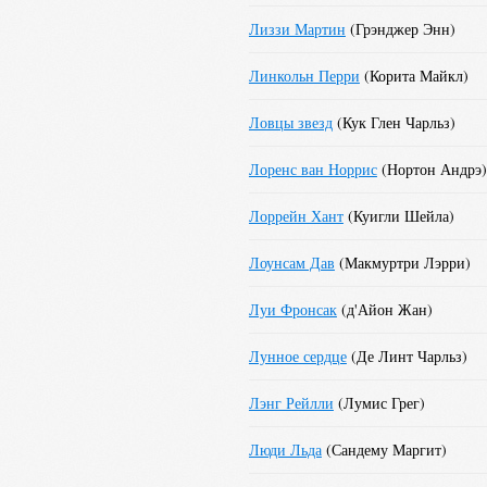
Лиззи Мартин
(
Грэнджер Энн
)
Линкольн Перри
(
Корита Майкл
)
Ловцы звезд
(
Кук Глен Чарльз
)
Лоренс ван Норрис
(
Нортон Андрэ
)
Лоррейн Хант
(
Куигли Шейла
)
Лоунсам Дав
(
Макмуртри Лэрри
)
Луи Фронсак
(
д'Айон Жан
)
Лунное сердце
(
Де Линт Чарльз
)
Лэнг Рейлли
(
Лумис Грег
)
Люди Льда
(
Сандему Маргит
)