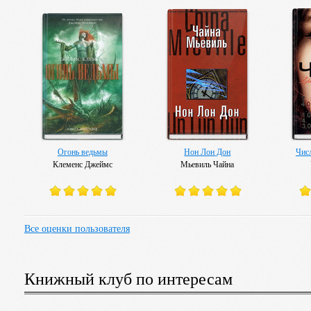
Де Линт Чарльз
Огонь ведьмы
Нон Лон Дон
Чис
Клеменс Джеймс
Мьевиль Чайна
Все оценки пользователя
Книжный клуб по интересам