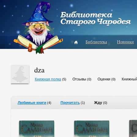
Библиотека
Новинки
dza
Книжная полка
Отзывы
Оценки
Книжный
(5)
(0)
(0)
Любимые книги
Прочитать
Жду
(4)
(1)
(0)