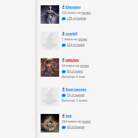
Ellendary
112 книги на
полке
135 отзывов
оverkill
1 книга на
полке
123 отзыва
lalilulelo
44 книги на
полке
93 отзыва
Вычитал 5 книг
Книгожорка
76 отзывов
Вычитал 1 книга
fwh
164 книги на
полке
68 отзывов