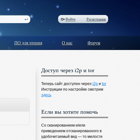
Войти
Регистрация
ПО для чтения
О нас
Форум
Доступ через i2p и tor
Теперь сайт доступен через
i2p
и
tor
Инструкции по настройке смотрим
здесь
Если вы хотите помочь
Со сканированием и/или
приведением отсканированного в
удобочитаемый вид — то милости