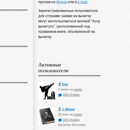
просим на
Форум
или в
e-mail
.
Зарегистрированные пользователи
для отправки заявки на вычитку
могут воспользоваться кнопкой "Хочу
вычитать", расположенной под
названием книги, объявленной на
вычитку.
Активные
пользователи
Geo
4 книги на
полке
184 отзыва
J_Blood
35 книг на
полке
143 отзыва
Вычитал 334 книги