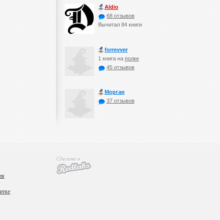
Aldio
68 отзывов
Вычитал 84 книги
forrevver
1 книга на
полке
45 отзывов
Морган
37 отзывов
Сделано в
ия
итке