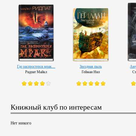
Роллинс Джеймс
Где распростерся мрак…
Звездная пыль
Аму
Ридпат Майкл
Гейман Нил
Ст
Книжный клуб по интересам
Нет никого