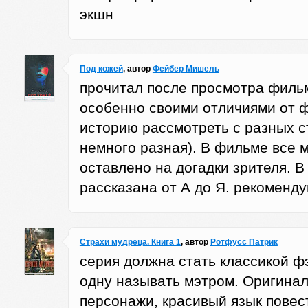
Харрисон Мишель
экшн
Под кожей
, автор
Фейбер Мишель
прочитал после просмотра фильм
особенно своими отличиями от фи
историю рассмотреть с разных с
немного разная). В фильме все 
оставлено на догадки зрителя. В
рассказана от А до Я. рекоменду
Страхи мудреца. Книга 1
, автор
Ротфусс Патрик
серия должна стать классикой фэ
одну называть мэтром. Оригина
персонажи, красивый язык повес