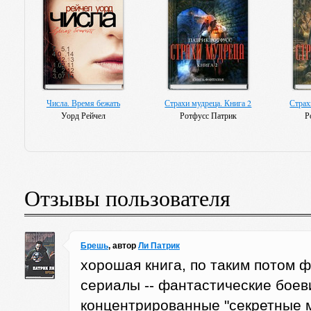
Числа. Время бежать
Страхи мудреца. Книга 2
Страх
Уорд Рейчел
Ротфусс Патрик
Р
Отзывы пользователя
Брешь
, автор
Ли Патрик
хорошая книга, по таким потом 
сериалы -- фантастические боев
концентрированные "секретные м
13 сокровищ